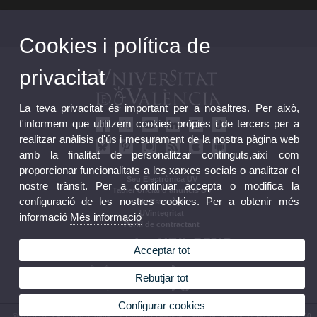
Cookies i política de
privacitat
La teva privacitat és important per a nosaltres. Per això,
t'informem que utilitzem cookies pròpies i de tercers per a
realitzar anàlisis d'ús i mesurament de la nostra pàgina web
amb la finalitat de personalitzar continguts,així com
proporcionar funcionalitats a les xarxes socials o analitzar el
Seu Electrònica UV
nostre trànsit. Per a continuar accepta o modifica la
Tauler oficial d'anuncis UV
configuració de les nostres cookies. Per a obtenir més
Pla Estratègic
UVintegritat
informació
Més informació
Perfil de contractant
Acceptar tot
Rebutjar tot
Configurar cookies
© 2026 UV. - Av. Blasco Ibáñez, 13. 46010 València. Espanya. Tel. UV: (+34) 963 86 41 00