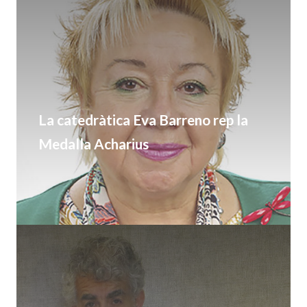
La catedràtica Eva Barreno rep la
Medalla Acharius