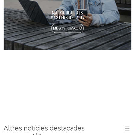
MATRICULA'T ALS
MÀSTERS DE LA UV
MÉS INFOMACIÓ
Altres notícies destacades
M