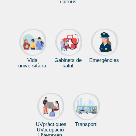
i arxius
Vida
Gabinets de
Emergències
universitària
salut
UVpràctiques
Transport
UVocupació
UVemprén