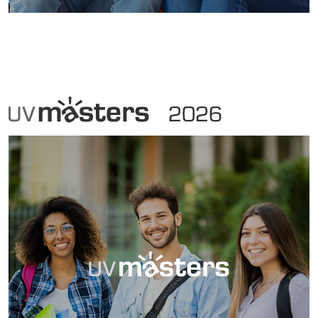
UVmàsters