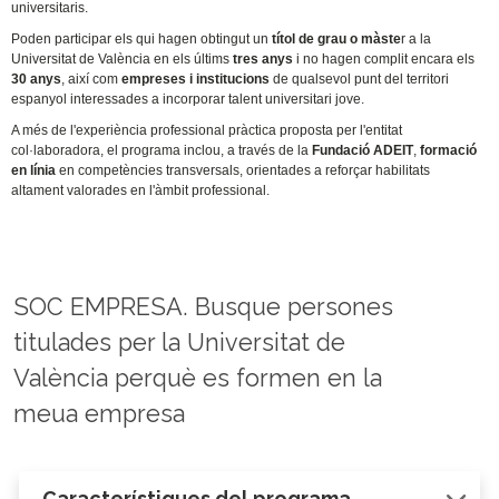
universitaris.
Poden participar els qui hagen obtingut un
títol de grau o màste
r a la
Universitat de València en els últims
tres anys
i no hagen complit encara els
30 anys
, així com
empreses i institucions
de qualsevol punt del territori
espanyol interessades a incorporar talent universitari jove.
A més de l'experiència professional pràctica proposta per l'entitat
col·laboradora, el programa inclou, a través de la
Fundació ADEIT
,
formació
en línia
en competències transversals, orientades a reforçar habilitats
altament valorades en l'àmbit professional.
SOC EMPRESA. Busque persones
titulades per la Universitat de
València perquè es formen en la
meua empresa
Característiques del programa