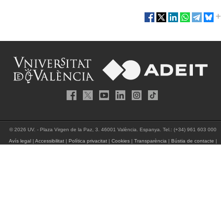
© 2026 UV. - Plaza Virgen de la Paz, 3. 46001 València. Espanya. Tel.: (+34) 961 603 000
Avís legal
|
Accessibilitat
|
Política privacitat
|
Cookies
|
Transparència
|
Bústia de contacte
|