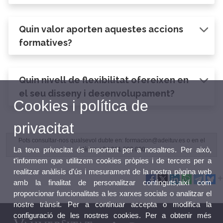
Quin valor aporten aquestes accions
formatives?
Quin nivell de flexibilitat ofereixen en
el seu disseny i desenvolupament?
Cookies i política de
privacitat
Pots consultar-nos qualsevol dubte en: formacion@adeituv.es o en el
La teva privacitat és important per a nosaltres. Per això,
telèfon: +34 961 603 000
t'informem que utilitzem cookies pròpies i de tercers per a
realitzar anàlisis d'ús i mesurament de la nostra pàgina web
amb la finalitat de personalitzar continguts,així com
proporcionar funcionalitats a les xarxes socials o analitzar el
nostre trànsit. Per a continuar accepta o modifica la
configuració de les nostres cookies. Per a obtenir més