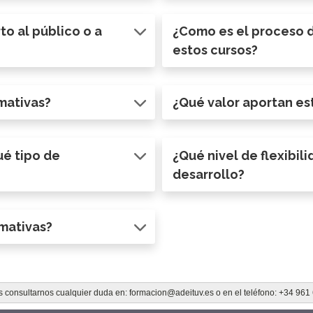
o al público o a
¿Como es el proceso d
estos cursos?
rmativas?
¿Qué valor aportan es
ué tipo de
¿Qué nivel de flexibil
desarrollo?
rmativas?
 consultarnos cualquier duda en: formacion@adeituv.es o en el teléfono: +34 961