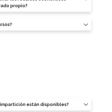
rado propio?
ursos?
mpartición están disponibles?