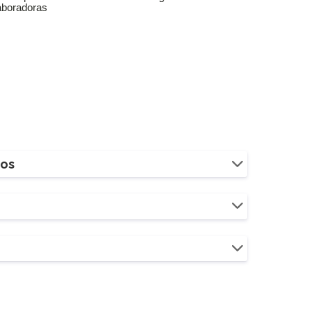
aboradoras
ios