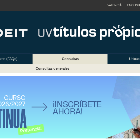
VALENCIÀ
ENGLISH
ntes (FAQs)
Consultas
Ubicac
Consultas generales