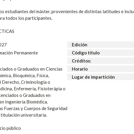
os estudiantes del máster, provenientes de distintas latitudes e in
ara todos los participantes.
CTICAS
027
Edición
mación Permanente
Código título
Créditos:
nciados o Graduados en Ciencias
Horario
ímica, Bioquímica, Física,
Lugar de impartición
) Derecho, Criminología o
dicina, Enfermería, Fisioterápia o
icenciados o Graduados en
en Ingeniería Biomédica.
s Fuerzas y Cuerpos de Seguridad
titulación universitaria.
cio público