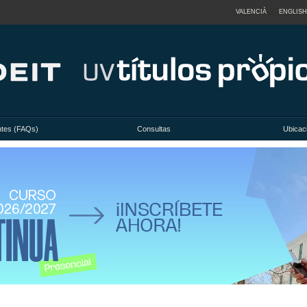
VALENCIÀ
ENGLISH
ntes (FAQs)
Consultas
Ubicac