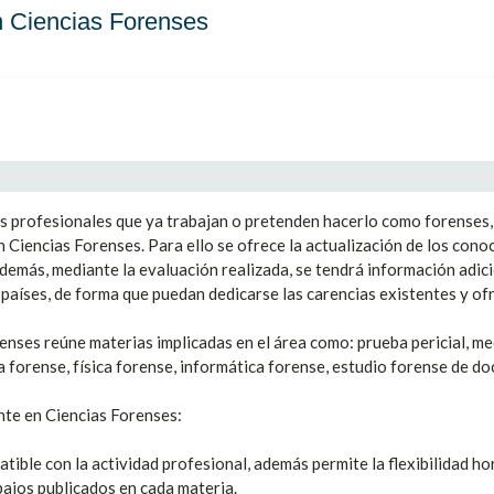
 Ciencias Forenses
s profesionales que ya trabajan o pretenden hacerlo como forenses,
 Ciencias Forenses. Para ello se ofrece la actualización de los cono
. Además, mediante la evaluación realizada, se tendrá información adic
s países, de forma que puedan dedicarse las carencias existentes y o
ses reúne materias implicadas en el área como: prueba pericial, med
a forense, física forense, informática forense, estudio forense de d
te en Ciencias Forenses:
tible con la actividad profesional, además permite la flexibilidad ho
bajos publicados en cada materia.