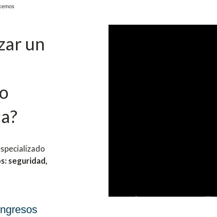
ecemos
zar un
 o
ca?
specializado
s: seguridad,
ongresos