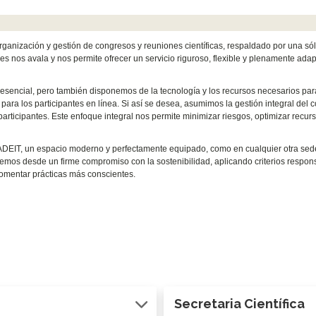
anización y gestión de congresos y reuniones científicas, respaldado por una sóli
 nos avala y nos permite ofrecer un servicio riguroso, flexible y plenamente adap
encial, pero también disponemos de la tecnología y los recursos necesarios para
 para los participantes en línea. Si así se desea, asumimos la gestión integral de
s participantes. Este enfoque integral nos permite minimizar riesgos, optimizar recu
DEIT, un espacio moderno y perfectamente equipado, como en cualquier otra sede q
acemos desde un firme compromiso con la sostenibilidad, aplicando criterios respons
 fomentar prácticas más conscientes.
Secretaria Científica