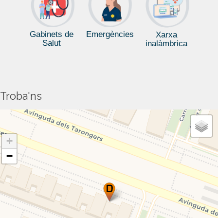
Gabinets de
Emergències
Xarxa
Salut
inalàmbrica
Troba'ns
+
−