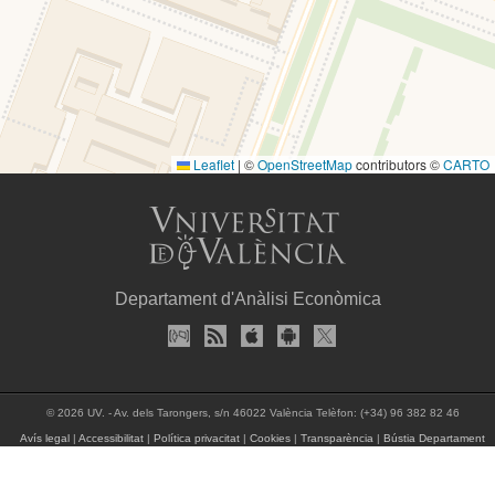
Leaflet
|
©
OpenStreetMap
contributors ©
CARTO
Departament d'Anàlisi Econòmica
© 2026 UV. - Av. dels Tarongers, s/n 46022 València Telèfon: (+34) 96 382 82 46
Avís legal
|
Accessibilitat
|
Política privacitat
|
Cookies
|
Transparència
|
Bústia Departament