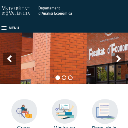
MENÚ
Grups
Màster en