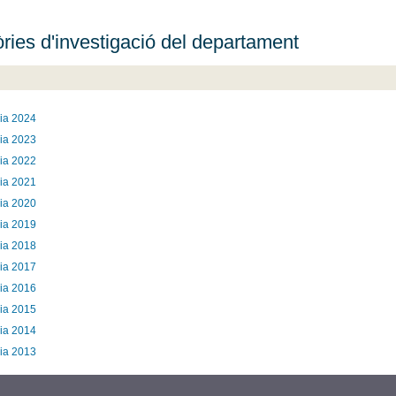
ies d'investigació del departament
ia 2024
ia 2023
ia 2022
ia 2021
ia 2020
ia 2019
ia 2018
ia 2017
ia 2016
ia 2015
ia 2014
ia 2013