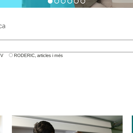
ca
UV
RODERIC, articles i més