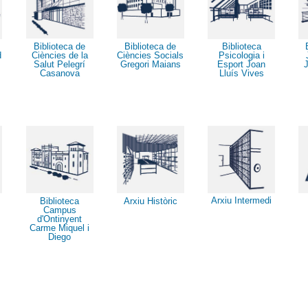
Biblioteca de
Biblioteca de
Biblioteca
Ciències de la
Ciències Socials
d
Psicologia i
Salut Pelegrí
Gregori Maians
Esport Joan
Casanova
Lluís Vives
Arxiu Intermedi
Biblioteca
Arxiu Històric
Campus
d'Ontinyent
Carme Miquel i
Diego