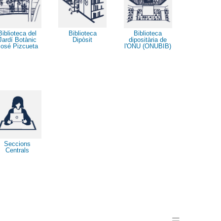
Biblioteca
Biblioteca del
Biblioteca
Dipòsit
Jardí Botànic
dipositària de
José Pizcueta
l'ONU (ONUBIB)
Seccions
Centrals
Menu en