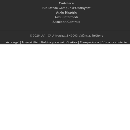
Cartoteca
Biblioteca Campus d'Ontinyent
Arxiu Històric
Arxiu Intermedi
Seccions Centrals
© 2026 UV. - C/ Universitat 2 46003 València.
Telèfons
Avís legal
|
Accessibilitat
|
Política privacitat
|
Cookies
|
Transparència
|
Bústia de contacte