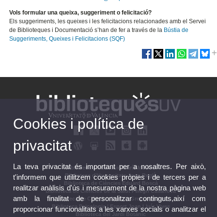
Vols formular una queixa, suggeriment o felicitació?
Els suggeriments, les queixes i les felicitacions relacionades amb el Servei
de Biblioteques i Documentació s’han de fer a través de la
Bústia de
Suggeriments, Queixes i Felicitacions (SQF)
Cookies i política de
privacitat
La teva privacitat és important per a nosaltres. Per això,
Biblioteca d'Educació María Moliner
Biblioteca d'Humanitats Joan Reglà
t'informem que utilitzem cookies pròpies i de tercers per a
Biblioteca de Ciències Eduard Boscà
realitzar anàlisis d'ús i mesurament de la nostra pàgina web
Biblioteca de Ciències de la Salut Pelegrí Casanova
amb la finalitat de personalitzar continguts,així com
Biblioteca de Ciències Socials Gregori Maians
Biblioteca Psicologia i Esport Joan Lluís Vives
proporcionar funcionalitats a les xarxes socials o analitzar el
Biblioteca del Jardí Botànic