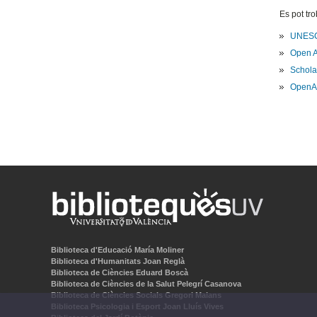
Es pot tr
UNESCO
Open A
Schola
OpenA
Biblioteca d'Educació María Moliner
Biblioteca d'Humanitats Joan Reglà
Biblioteca de Ciències Eduard Boscà
Biblioteca de Ciències de la Salut Pelegrí Casanova
Biblioteca de Ciències Socials Gregori Maians
Biblioteca Psicologia i Esport Joan Lluís Vives