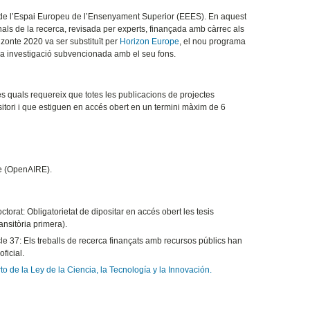
u de l’Espai Europeu de l’Ensenyament Superior (EEES). En aquest
onals de la recerca, revisada per experts, finançada amb càrrec als
zonte 2020 va ser substituït per
Horizon Europe
, el nou programa
 la investigació subvencionada amb el seu fons.
s quals requereix que totes les publicacions de projectes
itori i que estiguen en accés obert en un termini màxim de 6
pe (OpenAIRE).
torat: Obligatorietat de dipositar en accés obert les tesis
ansitòria primera).
ticle 37: Els treballs de recerca finançats amb recursos públics han
ficial.
 de la Ley de la Ciencia, la Tecnología y la Innovación.