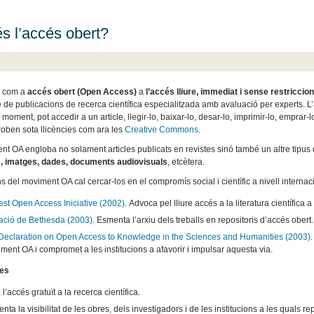
s l’accés obert?
x com a
accés obert (Open Access)
a
l’accés lliure, immediat i sense restriccio
 de publicacions de recerca científica especialitzada amb avaluació per experts. L
moment, pot accedir a un article, llegir-lo, baixar-lo, desar-lo, imprimir-lo, emprar-
troben sota llicències com ara les
Creative Commons
.
nt OA engloba no solament articles publicats en revistes sinó també un altre tipu
s, imatges, dades, documents audiovisuals
, etcètera.
s del moviment OA cal cercar-los en el compromís social i científic a nivell internaci
st Open Access Iniciative (2002)
. Advoca pel lliure accés a la literatura científica a
ació de Bethesda (2003)
. Esmenta l’arxiu dels treballs en repositoris d’accés obert.
 Declaration on Open Access to Knowledge in the Sciences and Humanities (2003)
ment OA i compromet a les institucions a afavorir i impulsar aquesta via.
es
a l’accés gratuït a la recerca científica.
nta la visibilitat de les obres, dels investigadors i de les institucions a les quals r