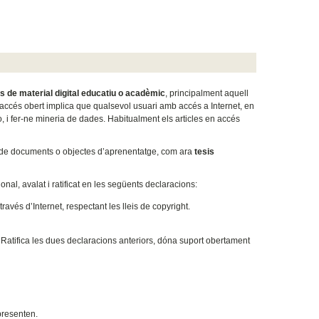
ns de material digital educatiu o acadèmic
, principalment aquell
’accés obert implica que qualsevol usuari amb accés a Internet, en
lo, i fer-ne mineria de dades. Habitualment els articles en accés
s de documents o objectes d’aprenentatge, com ara
tesis
onal, avalat i ratificat en les següents declaracions:
 través d’Internet, respectant les lleis de copyright.
. Ratifica les dues declaracions anteriors, dóna suport obertament
epresenten.