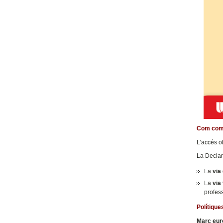
Com comp
L’accés ob
La Declar
La
via
La
via
profess
Polítique
Marc eur