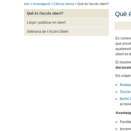
Inici
>
Investigació
>
Ciència oberta
> Què és l’accés obert?
Què é
Què és l’accés obert?
Llegir i publicar en obert
Setmana de l’Accés Obert
Es conei
que prové
qualsevol 
obert es 
El movime
doctoral
Els orígen
Budape
Declar
Berlin
al movi
Avantatg
Facilit
Increme