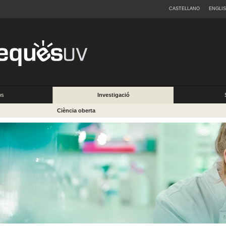
CASTELLANO
ENGLI
os
Investigació
Ciència oberta