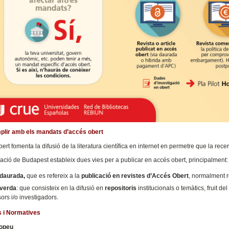
lir amb els mandats d’accés obert
ert fomenta la difusió de la literatura científica en internet en permetre que la re
ació de Budapest estableix dues vies per a publicar en accés obert, principalment:
 daurada,
que es refereix a la
publicació en revistes d’Accés Obert
, normalment r
 verda
: que consisteix en la difusió en
repositoris
institucionals o temàtics, fruit d
ors i/o investigadors.
s i Normatives
opeu