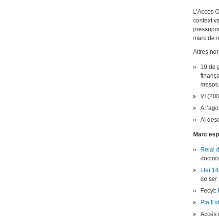
L’Accés O
context va
pressupos
marc de r
Altres no
10 de 
finanç
mesos
VI (20
A l’ago
Al des
Marc esp
Reial 
doctora
Llei 1
de ser 
Fecyt:
Pla Es
Accés o