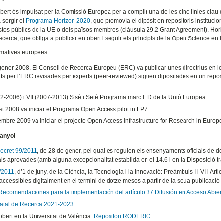
bert és impulsat per la Comissió Europea per a complir una de les cinc línies cla
 sorgir el
Programa Horizon 2020
, que promovía el dipòsit en repositoris instituci
tos públics de la UE o dels països membres (clàusula 29.2 Grant Agreement). Hori
ecerca, que obliga a publicar en obert i seguir els principis de la Open Science en
rmatives europees:
gener 2008. El Consell de Recerca Europeu (ERC) va publicar unes directrius en le
ats per l’ERC revisades per experts (peer-reviewed) siguen dipositades en un repos
.
02-2006) i VII (2007-2013) Sisè i Setè Programa marc I+D de la Unió Europea.
st 2008 va iniciar el Programa Open Access pilot in FP7.
embre 2009 va iniciar el projecte Open Access infrastructure for Research in Euro
anyol
decret 99/2011
, de 28 de gener, pel qual es regulen els ensenyaments oficials de doc
ls aprovades (amb alguna excepcionalitat establida en el 14.6 i en la Disposició tr
4/2011
, d’1 de juny, de la Ciència, la Tecnologia i la Innovació: Preàmbuls I i VI i Ar
accessibles digitalment en el termini de dotze mesos a partir de la seua publicació o
Recomendaciones para la implementación del artículo 37 Difusión en Acceso Abierto
tatal de Recerca 2021-2023
.
bert en la Universitat de València:
Repositori RODERIC