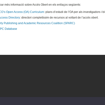
obar més informació sobre Accés Obert en els enllaços següents:
’s Open Access (OA) Curriculum
: plans d’estudi de l’OA per als investigadors i bi
ccess Directory
: directori completíssim de recursos al voltant de l’accés obert.
rly Publishing and Academic Resources Coalition (SPARC)
PC Database