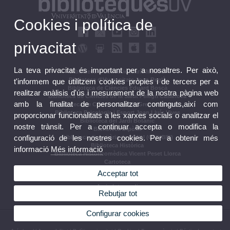
Cookies i política de
privacitat
La teva privacitat és important per a nosaltres. Per això,
Biblioteca d'Educació María Moliner
Biblioteca d'Humanitats Joan Reglà
t'informem que utilitzem cookies pròpies i de tercers per a
Biblioteca de Ciències Eduard Boscà
realitzar anàlisis d'ús i mesurament de la nostra pàgina web
Biblioteca de Ciències de la Salut Pelegrí Casanova
amb la finalitat de personalitzar continguts,així com
Biblioteca de Ciències Socials Gregori Maians
Biblioteca Psicologia i Esport Joan Lluís Vives
proporcionar funcionalitats a les xarxes socials o analitzar el
Biblioteca del Jardí Botànic
nostre trànsit. Per a continuar accepta o modifica la
Biblioteca Dipòsit
configuració de les nostres cookies. Per a obtenir més
Biblioteca dipositària de l'ONU (ONUBIB)
Biblioteca Històrica
informació
Més informació
Biblioteca Historicomèdica Vicent Peset Llorca
Cartoteca
Biblioteca Campus d'Ontinyent
Acceptar tot
Arxiu Històric
Arxiu Intermedi
Rebutjar tot
Seccions Centrals
Configurar cookies
© 2026 UV. - C/ Universitat 2 46003 València.
Telèfons