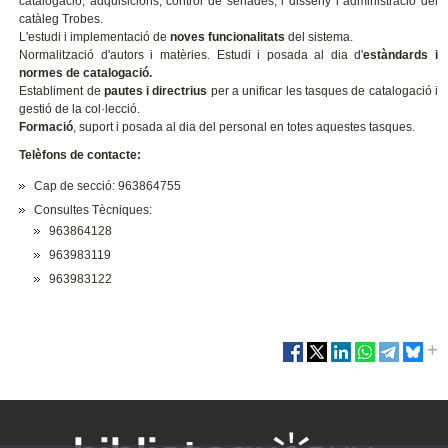
catalogació, adquisicions, control de seriades, i disseny i administració del
catàleg Trobes.
L'estudi i implementació de
noves funcionalitats
del sistema.
Normalització d'autors i matèries. Estudi i posada al dia d'
estàndards i
normes de catalogació.
Establiment de
pautes i directrius
per a unificar les tasques de catalogació i
gestió de la col·lecció.
Formació
, suport i posada al dia del personal en totes aquestes tasques.
Telèfons de contacte:
Cap de secció: 963864755
Consultes Tècniques:
963864128
963983119
963983122