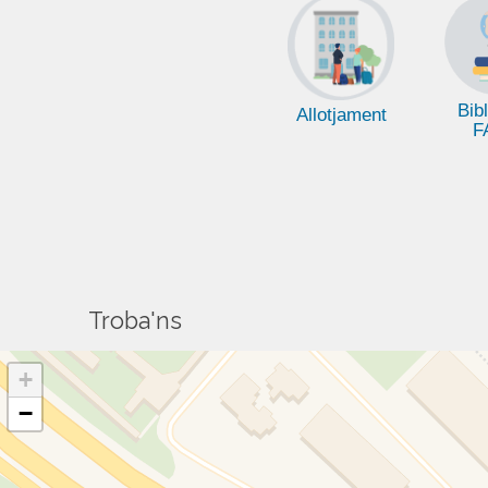
Bib
Allotjament
F
Troba'ns
+
−