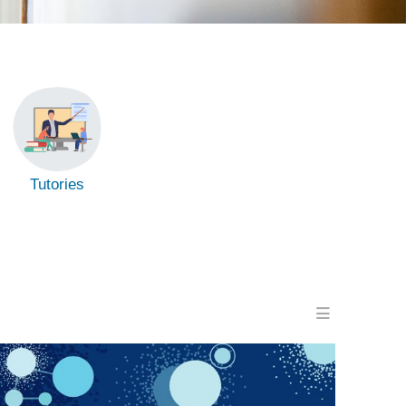
Tutories
Menu en