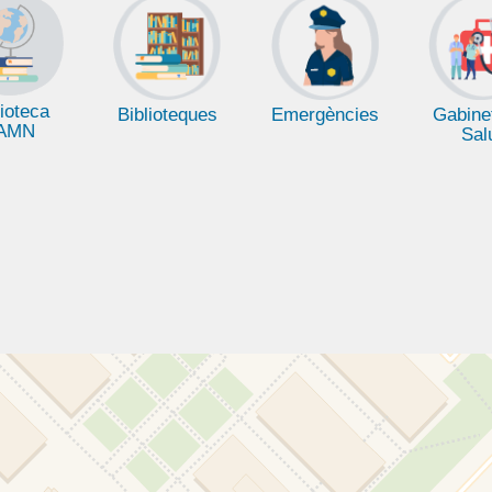
lioteca
Biblioteques
Emergències
Gabine
AMN
Sal