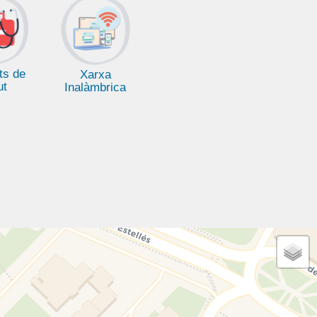
ts de
Xarxa
ut
Inalàmbrica