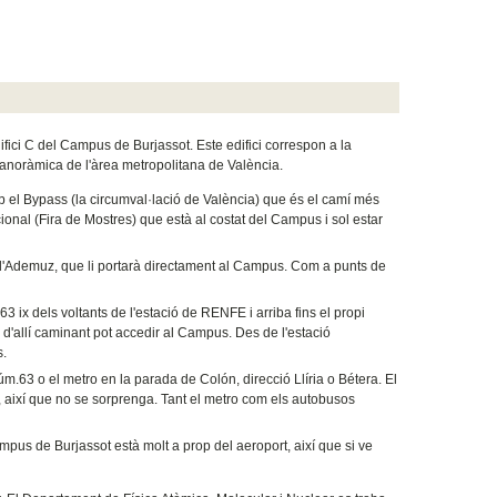
fici C del Campus de Burjassot. Este edifici correspon a la
 panoràmica de l'àrea metropolitana de València.
b el Bypass (la circumval·lació de València) que és el camí més
ional (Fira de Mostres) que està al costat del Campus i sol estar
a d'Ademuz, que li portarà directament al Campus. Com a punts de
63 ix dels voltants de l'estació de RENFE i arriba fins el propi
d'allí caminant pot accedir al Campus. Des de l'estació
s.
m.63 o el metro en la parada de Colón, direcció Llíria o Bétera. El
e, així que no se sorprenga. Tant el metro com els autobusos
ampus de Burjassot està molt a prop del aeroport, així que si ve