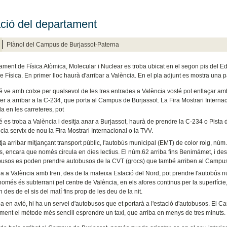
ció del departament
Plànol del Campus de Burjassot-Paterna
ament de Física Atòmica, Molecular i Nuclear es troba ubicat en el segon pis del Edi
de Física. En primer lloc haurà d'arribar a València. En el pla adjunt es mostra una
é ve amb cotxe per qualsevol de les tres entrades a València vosté pot enllaçar am
er a arribar a la C-234, que porta al Campus de Burjassot. La Fira Mostrari Internac
a en les carreteres, pot
é es troba a València i desitja anar a Burjassot, haurà de prendre la C-234 o Pist
cia servix de nou la Fira Mostrari Internacional o la TVV.
tja arribar mitjançant transport públic, l'autobús municipal (EMT) de color roig, núm.
 encara que només circula en dies lectius. El núm.62 arriba fins Benimámet, i des 
busos es poden prendre autobusos de la CVT (grocs) que també arriben al Campu
ba a València amb tren, des de la mateixa Estació del Nord, pot prendre l'autobús nú
omés és subterrani pel centre de València, en els afores continus per la superfíci
n des de el sis del matí fins prop de les deu de la nit.
ba en avió, hi ha un servei d'autobusos que et portarà a l'estació d'autobusos. El C
ament el mètode més sencill esprendre un taxi, que arriba en menys de tres minuts.