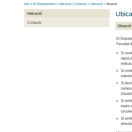
Inici
>
El Departament
>
Ubicació i Contacte
>
Ubicació
> Situació
Ubica
Ubicació
Contacte
Situació
El Depart
Facultat 
Si vost
ràpid p
indicad
Si vost
referèn
Si desi
campus,
d'auto
Si arri
metro n
circule
Si arri
direct