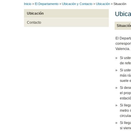
Inicio
>
El Departamento
>
Ubicación y Contacto
>
Ubicación
> Situación
Ubica
Ubicación
Contacto
Situació
El Depart
correspon
Valencia.
Si ust
de refe
Si ust
más rá
suele 
Si des
el pro
estaci
Si lleg
metro s
circul
Si lle
si vie