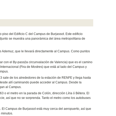
piso del Edificio C del Campus de Burjassot. Este edificio
 adjunto se muestra una panorámica del área metropolitana de
a de Ademuz, que le llevará directamente al Campus. Como puntos
ar con el By-pass(la circunvalación de Valencia) que es el camino
 Internacional (Fira de Mostres) que está al lado del Campus y
ampus.
º63 sale de los alrededores de la estación de RENFE y llega hasta
 y desde allí caminando puede acceder al Campus. Desde la
egan al Campus.
3 o el metro en la parada de Colón, dirección Líria ó Bétera. El
ficie, así que no se sorprenda. Tanto el metro como los autobuses
s. El Campus de Burjassot está muy cerca del aeropuerto, así que
s minutos.