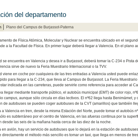
ción del departamento
n
Plano del Campus de Burjassot-Paterna
amento de Física Atómica, Molecular y Nuclear se encuentra ubicado en el segundo 
de a la Facultad de Física. En primer lugar deberá llegar a Valencia. En el plano
ed se encuentra en Valencia y desea ir a Burjassot, deberá tomar la C-234 o Pist
rencia sirve de nuevo la Feria Muestrario Internacional o la TVV.
ed viene en coche por cualquiera de las tres entradas a Valencia usted puede enlaz
pido para llegar a la C-234, que lleva al Campus de Burjassot. La Feria Muestrario
estar indicada en las carreteras, puede servirle como referencia para acceder al C
ea llegar mediante transporte público, el autobús municipal (EMT) de color rojo, n
pio campus, aunque sólo circula en días lectivos. El nº62 llega hasta Benimámet,
ón de autobuses se pueden coger autobuses de la CVT (amarillos) que también ll
a a Valencia en tren, desde la misma Estación del Norte, puede tomar el autobús nº6
ólo es subterráneo por el centro de Valencia, en las afueras continua por la super
an desde las seis de la mañana hasta cerca de las diez de la noche.
ga en avión, hay un servicio de autobuses que lo dejará en la estación de autobuse
ne directamente el método más sencillo es tomar un taxi, que llega en menos de tre