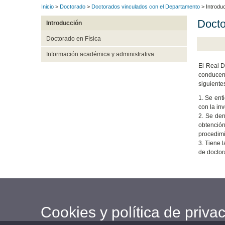
Inicio
>
Doctorado
>
Doctorados vinculados con el Departamento
> Introdu
Docto
Introducción
Doctorado en Física
Información académica y administrativa
El Real D
conducent
siguiente
1. Se ent
con la inv
2. Se den
obtención
procedimi
3. Tiene 
de doctor
Cookies y política de priva