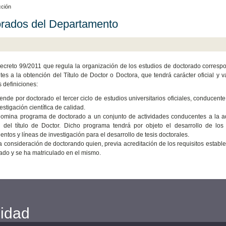
cción
rados del Departamento
ecreto 99/2011 que regula la organización de los estudios de doctorado correspond
es a la obtención del Título de Doctor o Doctora, que tendrá carácter oficial y val
s definiciones:
iende por doctorado el tercer ciclo de estudios universitarios oficiales, conducen
estigación científica de calidad.
omina programa de doctorado a un conjunto de actividades conducentes a la ad
 del título de Doctor. Dicho programa tendrá por objeto el desarrollo de los 
entos y líneas de investigación para el desarrollo de tesis doctorales.
la consideración de doctorando quien, previa acreditación de los requisitos establ
ado y se ha matriculado en el mismo.
cidad