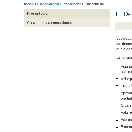
Inicio
>
El Departamento
>
Presentación
> Presentación
El De
Presentación
Convenios y cooperaciones
Los depar
las demás
punto de v
Es funció
Asigna
así co
Velar 
Promov
Apoyar
oferta
Organi
Velar 
Admini
Foment