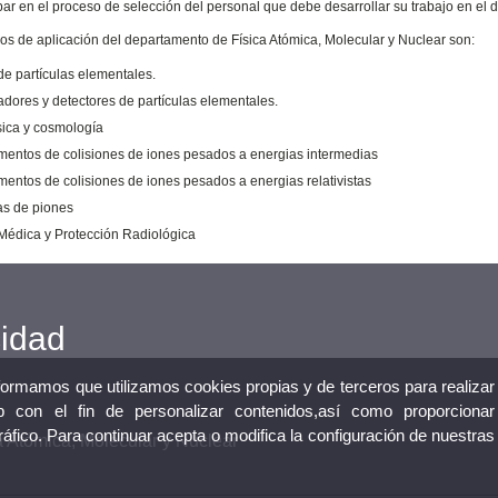
ipar en el proceso de selección del personal que debe desarrollar su trabajo en el
s de aplicación del departamento de Física Atómica, Molecular y Nuclear son:
de partículas elementales.
adores y detectores de partículas elementales.
ísica y cosmología
mentos de colisiones de iones pesados a energias intermedias
mentos de colisiones de iones pesados a energias relativistas
as de piones
 Médica y Protección Radiológica
cidad
nformamos que utilizamos cookies propias y de terceros para realizar
 con el fin de personalizar contenidos,así como proporcionar
tráfico. Para continuar acepta o modifica la configuración de nuestras
 Atómica, Molecular y Nuclear