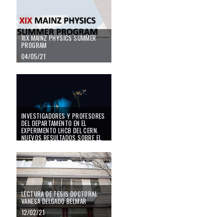
XIX MAINZ PHYSICS SUMMER
PROGRAM
04/05/21
Investigadores y profesores del Departamento en el experimento LHCb del C
INVESTIGADORES Y PROFESORES
DEL DEPARTAMENTO EN EL
EXPERIMENTO LHCB DEL CERN.
NUEVOS RESULTADOS SOBRE EL
MODELO ESTÁNDAR DE LA FÍSICA
DE PARTÍCULAS
30/03/21
LECTURA DE TESIS DOCTORAL
VANESA DELGADO BELMAR
12/02/21