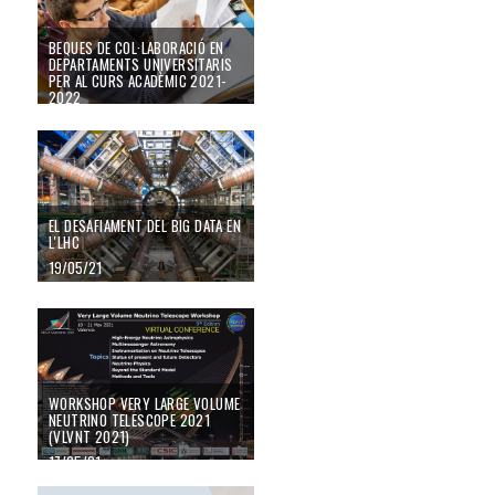
BEQUES DE COL·LABORACIÓ EN
DEPARTAMENTS UNIVERSITARIS
PER AL CURS ACADÈMIC 2021-
2022
07/06/21
El desafiament del Big Data en l'LHC
EL DESAFIAMENT DEL BIG DATA EN
L'LHC
19/05/21
Workshop Very Large Volume Neutrino Telescope 2021 (VLVnT 2021)
WORKSHOP VERY LARGE VOLUME
NEUTRINO TELESCOPE 2021
(VLVNT 2021)
17/05/21
XIX Mainz Physics summer Program