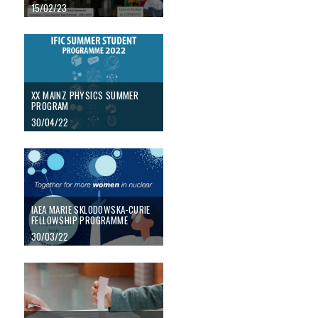
15/02/23
XX MAINZ PHYSICS SUMMER PROGRAM
XX MAINZ PHYSICS SUMMER
PROGRAM
30/04/22
IAEA Marie Sklodowska-Curie Fellowship Programme
IAEA MARIE SKLODOWSKA-CURIE
FELLOWSHIP PROGRAMME
30/03/22
Eleccions d’Estudiants al Consell del Departament de Física Atòmica, Molecu