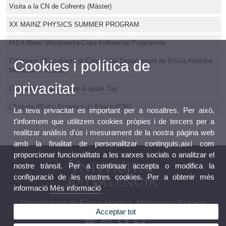
Visita a la CN de Cofrents (Màster)
XX MAINZ PHYSICS SUMMER PROGRAM
IAEA Marie Sklodowska-Curie Fellowship Programme
Eleccions d’Estudiants al Consell del Departament de Física Atòmica,
Cookies i política de
Molecular i Nuclear
privacitat
Charla divulgativa sobre el quark Top
L'Escola d'Estiu Erasmus de Física (E3F)
La teva privacitat és important per a nosaltres. Per això,
t'informem que utilitzem cookies pròpies i de tercers per a
realitzar anàlisis d'ús i mesurament de la nostra pàgina web
amb la finalitat de personalitzar continguts,així com
proporcionar funcionalitats a les xarxes socials o analitzar el
nostre trànsit. Per a continuar accepta o modifica la
configuració de les nostres cookies. Per a obtenir més
informació
Més informació
Departament de Física Atòmica, Molecular i Nuclear
Acceptar tot