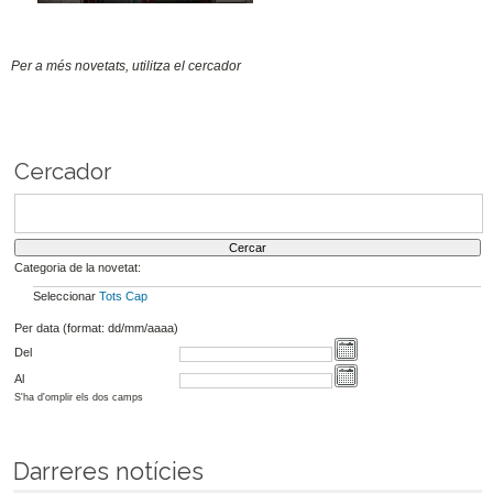
Per a més novetats, utilitza el cercador
Cercador
Categoria de la novetat:
Seleccionar
Tots
Cap
Per data (format: dd/mm/aaaa)
Del
Al
S'ha d'omplir els dos camps
Darreres notícies