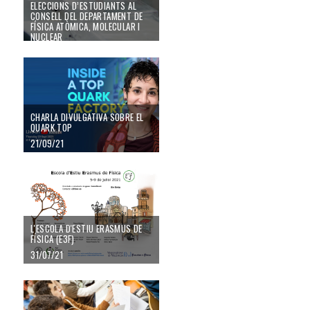
ELECCIONS D’ESTUDIANTS AL
CONSELL DEL DEPARTAMENT DE
FÍSICA ATÒMICA, MOLECULAR I
NUCLEAR
15/11/21
Charla divulgativa sobre el quark Top
CHARLA DIVULGATIVA SOBRE EL
QUARK TOP
21/09/21
L'Escola d'Estiu Erasmus de Física (E3F)
L'ESCOLA D'ESTIU ERASMUS DE
FÍSICA (E3F)
31/07/21
Beques de Col·laboració en Departaments Universitaris per al curs acadèm