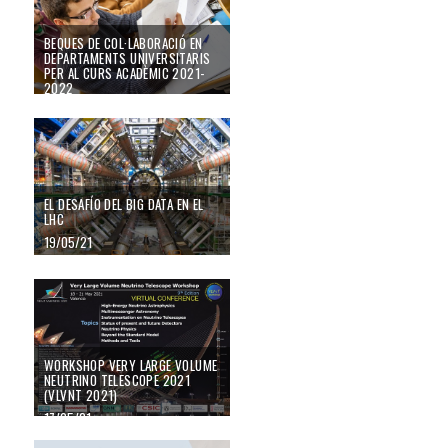
BEQUES DE COL·LABORACIÓ EN
DEPARTAMENTS UNIVERSITARIS
PER AL CURS ACADÈMIC 2021-
2022
07/06/21
El desafío del Big Data en el LHC
EL DESAFÍO DEL BIG DATA EN EL
LHC
19/05/21
Workshop Very Large Volume neutrino Telescope 2021 (VLVnT 2021)
WORKSHOP VERY LARGE VOLUME
NEUTRINO TELESCOPE 2021
(VLVNT 2021)
17/05/21
XIX Mainz Physics summer Program