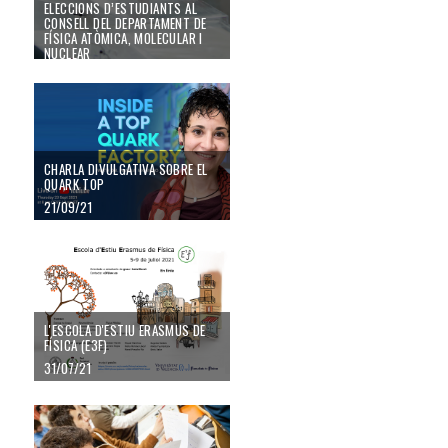
ELECCIONS D’ESTUDIANTS AL
CONSELL DEL DEPARTAMENT DE
FÍSICA ATÒMICA, MOLECULAR I
NUCLEAR
15/11/21
Charla divulgativa sobre el quark Top
CHARLA DIVULGATIVA SOBRE EL
QUARK TOP
21/09/21
L'Escola d'Estiu Erasmus de Física (E3F)
L'ESCOLA D'ESTIU ERASMUS DE
FÍSICA (E3F)
31/07/21
Beques de Col·laboració en Departaments Universitaris per al curs acadèm