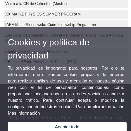
Visita a la CN de Cofrentes (Máster)
XX MAINZ PHYSICS SUMMER PROGRAM
IAEA Marie Sklodowska-Curie Fellowship Programme
Eleccions d’Estudiants al Consell del Departament de Física Atòmica,
Cookies y política de
Molecular i Nuclear
Charla divulgativa sobre el quark Top
privacidad
L'Escola d'Estiu Erasmus de Física (E3F)
Tu privacidad es importante para nosotros. Por ello te
informamos que utilizamos cookies propias y de terceros
para realizar análisis de uso y medición de nuestra página
web con el fin de personalizar contenidos,así como
proporcionar funcionalidades a las redes sociales o analizar
nuestro tráfico. Para continuar acepta o modifica la
configuración de nuestras cookies. Para ampliar información
Más información
Departamento de Física Atómica, Molecular y Nuclear
Aceptar todo