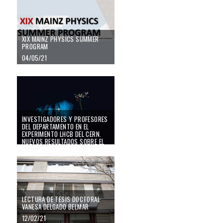
XIX MAINZ PHYSICS SUMMER
PROGRAM
04/05/21
Investigadores y profesores del Departamento en el experimento LHCb del C
INVESTIGADORES Y PROFESORES
DEL DEPARTAMENTO EN EL
EXPERIMENTO LHCB DEL CERN.
NUEVOS RESULTADOS SOBRE EL
MODELO ESTÁNDAR DE LA FÍSICA
DE PARTÍCULAS
30/03/21
LECTURA DE TESIS DOCTORAL
VANESA DELGADO BELMAR
12/02/21