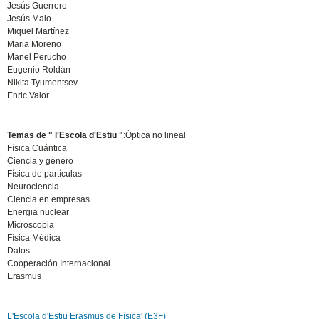
Jesús Guerrero
Jesús Malo
Miquel Martínez
Maria Moreno
Manel Perucho
Eugenio Roldán
Nikita Tyumentsev
Enric Valor
Temas de " l'Escola d'Estiu "
:Óptica no lineal
Física Cuántica
Ciencia y género
Física de partículas
Neurociencia
Ciencia en empresas
Energia nuclear
Microscopia
Física Médica
Datos
Cooperación Internacional
Erasmus
L'Escola d'Estiu Erasmus de Física' (E3F)