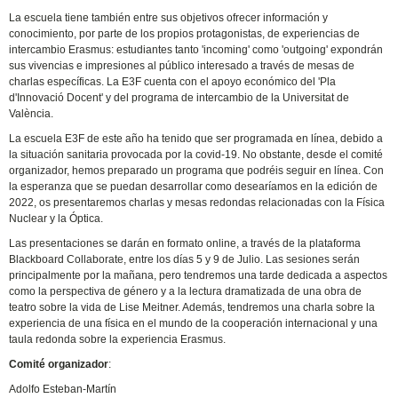
La escuela tiene también entre sus objetivos ofrecer información y
conocimiento, por parte de los propios protagonistas, de experiencias de
intercambio Erasmus: estudiantes tanto 'incoming' como 'outgoing' expondrán
sus vivencias e impresiones al público interesado a través de mesas de
charlas específicas. La E3F cuenta con el apoyo económico del 'Pla
d'Innovació Docent' y del programa de intercambio de la Universitat de
València.
La escuela E3F de este año ha tenido que ser programada en línea, debido a
la situación sanitaria provocada por la covid-19. No obstante, desde el comité
organizador, hemos preparado un programa que podréis seguir en línea. Con
la esperanza que se puedan desarrollar como desearíamos en la edición de
2022, os presentaremos charlas y mesas redondas relacionadas con la Física
Nuclear y la Óptica.
Las presentaciones se darán en formato online, a través de la plataforma
Blackboard Collaborate, entre los días 5 y 9 de Julio. Las sesiones serán
principalmente por la mañana, pero tendremos una tarde dedicada a aspectos
como la perspectiva de género y a la lectura dramatizada de una obra de
teatro sobre la vida de Lise Meitner. Además, tendremos una charla sobre la
experiencia de una física en el mundo de la cooperación internacional y una
taula redonda sobre la experiencia Erasmus.
Comité organizador
:
Adolfo Esteban-Martín