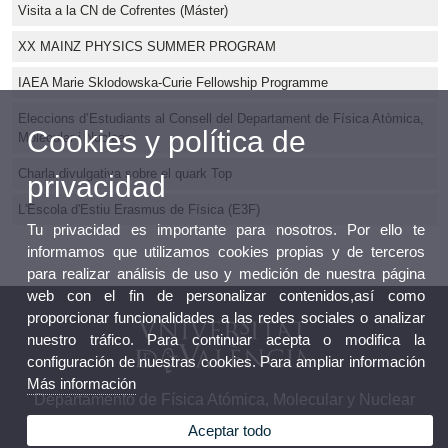
Visita a la CN de Cofrentes (Máster)
XX MAINZ PHYSICS SUMMER PROGRAM
IAEA Marie Sklodowska-Curie Fellowship Programme
Eleccions d’Estudiants al Consell del Departament de Física Atòmica,
Cookies y política de
Molecular i Nuclear
Charla divulgativa sobre el quark Top
privacidad
L'Escola d'Estiu Erasmus de Física (E3F)
Tu privacidad es importante para nosotros. Por ello te
informamos que utilizamos cookies propias y de terceros
para realizar análisis de uso y medición de nuestra página
web con el fin de personalizar contenidos,así como
proporcionar funcionalidades a las redes sociales o analizar
nuestro tráfico. Para continuar acepta o modifica la
configuración de nuestras cookies. Para ampliar información
Más información
Departamento de Física Atómica, Molecular y Nuclear
Aceptar todo