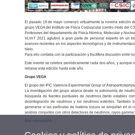
El pasado 18 de mayo comenzó virtualmente la novena edición 
grupo VEGA del Instituto de Física Corpuscular (centro mixto del C
Profesores del departamento de Física Atómica, Molecular y Nuclea
VLVnT 2021 aglutinó a gran parte de personal experto en un for
avances recientes en los aspectos tecnológicos y de instrumentaci
hielo.
Para ello contaba con la participación y fructífera discusión entre
Este evento se celebra periódicamente cada dos años, y aunque la
retrasar esta edición hasta este año.
Grupo VEGA
El grupo del IFIC
Valencia Experimental Group of Astroparticlephys
La investigación del grupo abarca desde la astronomía de neutrin
búsqueda de fuentes puntuales de neutrinos (tanto estables como
desintegración de neutrinos y los neutrinos estériles. También
generarse si las partículas de materia oscura se aniquilan en el 
análisis conjuntos con otros detectores de neutrinos, rayos gamma
Más información