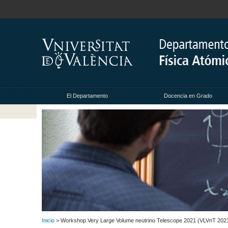
El Departamento
Docencia en Grado
Inicio
> Workshop Very Large Volume neutrino Telescope 2021 (VLVnT 202