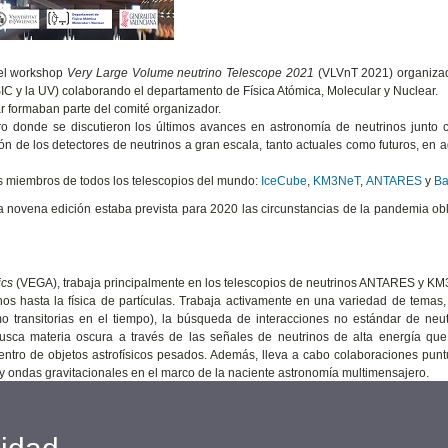
del workshop
Very Large Volume neutrino Telescope 2021
(VLVnT 2021) organizad
SIC y la UV) colaborando el departamento de Física Atómica, Molecular y Nuclear.
r formaban parte del comité organizador.
o donde se discutieron los últimos avances en astronomía de neutrinos junto c
ón de los detectores de neutrinos a gran escala, tanto actuales como futuros, en 
 los miembros de todos los telescopios del mundo:
IceCube
,
KM3NeT
,
ANTARES
y
Ba
 novena edición estaba prevista para 2020 las circunstancias de la pandemia ob
ics
(VEGA), trabaja principalmente en los telescopios de neutrinos ANTARES y K
os hasta la física de partículas. Trabaja activamente en una variedad de temas
 transitorias en el tiempo), la búsqueda de interacciones no estándar de neut
 busca materia oscura a través de las señales de neutrinos de alta energía que
centro de objetos astrofísicos pesados. Además, lleva a cabo colaboraciones pun
 y ondas gravitacionales en el marco de la naciente astronomía multimensajero.