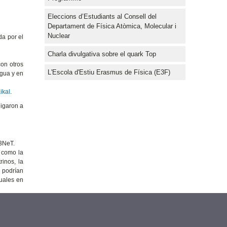
Eleccions d’Estudiants al Consell del
Departament de Física Atòmica, Molecular i
Nuclear
a por el
Charla divulgativa sobre el quark Top
on otros
L'Escola d'Estiu Erasmus de Física (E3F)
agua y en
ikal
.
ligaron a
M3NeT.
, como la
rinos, la
 podrían
tuales en