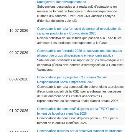
l'autogovern, desenvolupament de...
Subvencions destinades a la realització d'actuacions en
matèria de foment de l'autogovern, desenvolupament de
l'Estatut d'Autonomia, Dret Foral Civil Valencià i senyes
d'identitat del poble valencià
Convocatòria per a la formació de personal investigador de
16-07-2026
caràcter predoctoral - Convocatòria 2025
Relació definitiva de sol·licituds que passen a la Fase II, les
admeses i les excloses corresponents a la Fase I
Convocatòria en l'exercici 2026 de subvencions destinades
09-07-2026
al suport de grups d'investigació en economia pública
Subvencions destinades al suport de grups d'investigació en
economia pública dels centres d'investigació de la Comunitat
Valenciana.
Convocatòria per a projectes d'Economia Social i
06-07-2026
Responsabilitat Social Empresarial 2026
Convocatòria per a la concessió de subvencions a projectes
d'economia social i de la RSE i per a sufragar les despeses
de funcionament de les entitats associatives i
representatives de l'economia social d'àmbit estatal 2026
Convocatòria de concessió d'ajudes per la FECYT per al
01-07-2026
foment de la cultura científica 2026.
Convocatòria de concessió d'ajudes per la FECYT per al
foment de la cultura científica 2026
Convocatòria d'ajudes per al desenvolupament de projectes