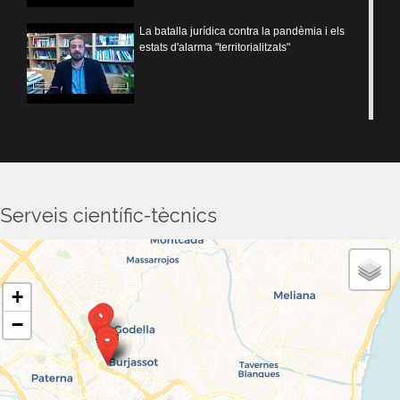
La batalla jurídica contra la pandèmia i els
estats d'alarma "territorialitzats"
Investiguen com afecta l’absència la
síndrome de Rett al desenvolupament
neuronal masculí
Serveis científic-tècnics
Un grup internacional d’especialistes revelen
noves i inesperades poblacions de forats
negres
+
−
Augmenta la demanda de mesures de
conciliació entre el personal de la UV