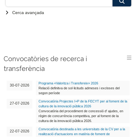
Cerca avançada
Convocatòries de recerca i
transferència
Programa «Valoritza i Transfereix» 2026
30-07-2026
Relació definitva de sol·licituds admeses i excloses del
segon període
Convocatòria Projectes I+P de la FECYT per al foment de la
27-07-2026
cultura de la innovació pública 2026
Convocatòria del procediment de concessió d' ajudes, en
règim de concurrència competitiva, per al foment de la
cultura de la innovació pública 2026.
Convocatòria destinada a les universitats de la CV per a la
22-07-2026
realització d'actuacions en matèria de foment de