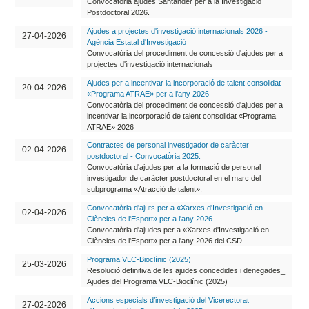
Convocatòria ajudes Santander per a la Investigació
Postdoctoral 2026.
Ajudes a projectes d'investigació internacionals 2026 -
27-04-2026
Agència Estatal d'Investigació
Convocatòria del procediment de concessió d'ajudes per a
projectes d'investigació internacionals
Ajudes per a incentivar la incorporació de talent consolidat
20-04-2026
«Programa ATRAE» per a l'any 2026
Convocatòria del procediment de concessió d'ajudes per a
incentivar la incorporació de talent consolidat «Programa
ATRAE» 2026
Contractes de personal investigador de caràcter
02-04-2026
postdoctoral - Convocatòria 2025.
Convocatòria d'ajudes per a la formació de personal
investigador de caràcter postdoctoral en el marc del
subprograma «Atracció de talent».
Convocatòria d'ajuts per a «Xarxes d'Investigació en
02-04-2026
Ciències de l'Esport» per a l'any 2026
Convocatòria d'ajudes per a «Xarxes d'Investigació en
Ciències de l'Esport» per a l'any 2026 del CSD
Programa VLC-Bioclínic (2025)
25-03-2026
Resolució definitiva de les ajudes concedides i denegades_
Ajudes del Programa VLC-Bioclínic (2025)
Accions especials d’investigació del Vicerectorat
27-02-2026