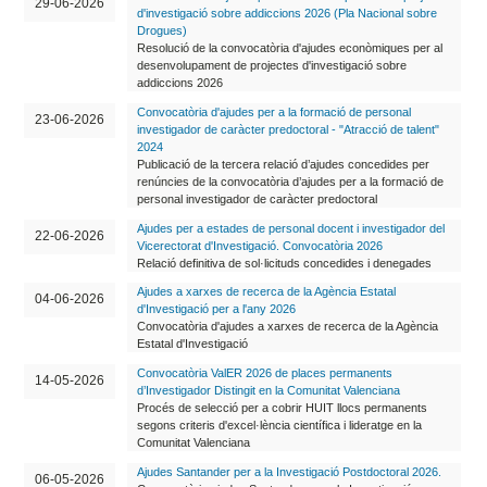
29-06-2026
d'investigació sobre addiccions 2026 (Pla Nacional sobre
Drogues)
Resolució de la convocatòria d'ajudes econòmiques per al
desenvolupament de projectes d'investigació sobre
addiccions 2026
Convocatòria d'ajudes per a la formació de personal
23-06-2026
investigador de caràcter predoctoral - "Atracció de talent"
2024
Publicació de la tercera relació d’ajudes concedides per
renúncies de la convocatòria d’ajudes per a la formació de
personal investigador de caràcter predoctoral
Ajudes per a estades de personal docent i investigador del
22-06-2026
Vicerectorat d'Investigació. Convocatòria 2026
Relació definitiva de sol·licituds concedides i denegades
Ajudes a xarxes de recerca de la Agència Estatal
04-06-2026
d'Investigació per a l'any 2026
Convocatòria d'ajudes a xarxes de recerca de la Agència
Estatal d'Investigació
Convocatòria ValER 2026 de places permanents
14-05-2026
d’Investigador Distingit en la Comunitat Valenciana
Procés de selecció per a cobrir HUIT llocs permanents
segons criteris d'excel·lència científica i lideratge en la
Comunitat Valenciana
Ajudes Santander per a la Investigació Postdoctoral 2026.
06-05-2026