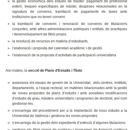
la gestió econòmica dels estudis de màster: pagament de professorat
extern, beques especifiques de màster, despeses relacionades en la
signatura de convenis, tramitació de pagaments de taxes amb
institucions que no tenen conveni.
la tramitació de convenis i renovació de convenis de titulacions
conjuntes, amb altres administracions publiques i entitats, de practiques
i desenvolupament de títols propis.
la resolució de recursos en matèria d’estudiants.
l’elaboració i proposta del calendari acadèmic i de gestió.
l’elaboració de la proposta d’activitats de participació universitària.
Així mateix, la
secció de Plans d’Estudis i Títols
:
assessora els equips de govern de la Universitat, dels centres, instituts,
departaments, a l’equip rectoral, en matèries relacionades amb la gestió
de noves propostes de plans d’estudis i amb possibles modificacions
d’estudis de grau, màsters universitaris i programes de doctorat, així com
gestionar-les.
s’encarrega del procediment per a la implantació de nous estudis a la
Universitat de València i gestiona les noves propostes.
s’encarrega de la gestió dels expedients d’extinció d’algunes titulacions.
gestiona els títols propis de postgrau i programes de formació continua