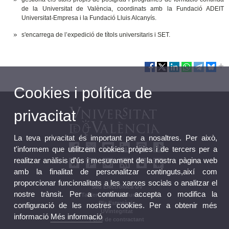
de la Universitat de València, coordinats amb la Fundació ADEIT
Universitat-Empresa i la Fundació Lluis Alcanyís.
s'encarrega de l’expedició de títols universitaris i SET.
Cookies i política de
privacitat
La teva privacitat és important per a nosaltres. Per això,
t'informem que utilitzem cookies pròpies i de tercers per a
realitzar anàlisis d'ús i mesurament de la nostra pàgina web
amb la finalitat de personalitzar continguts,així com
proporcionar funcionalitats a les xarxes socials o analitzar el
Seu Electrònica UV
nostre trànsit. Per a continuar accepta o modifica la
Tauler oficial d'anuncis UV
Pla Estratègic
configuració de les nostres cookies. Per a obtenir més
UVintegritat
informació
Més informació
Perfil de contractant