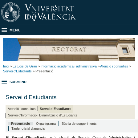
MENÚ
Inici
>
Estudis de Grau
>
Informació acadèmica i administrativa
>
Atenció i consultes
>
Servei d'Estudiants
> Presentació
SUBMENU
Servei d'Estudiants
Atenció i consultes
Servei d'Estudiants
Servei d'Informació i Dinamització d'Estudiants
Presentació
Organigrama
Bústia de suggeriments
Tauler oficial d'anuncis
El
Servei d’Estudiants
està adscrit als Serveis Centrals Administratius i