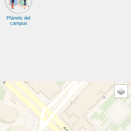
Plànols del
campus