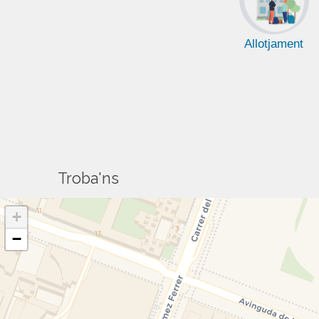
Allotjament
Troba'ns
+
−