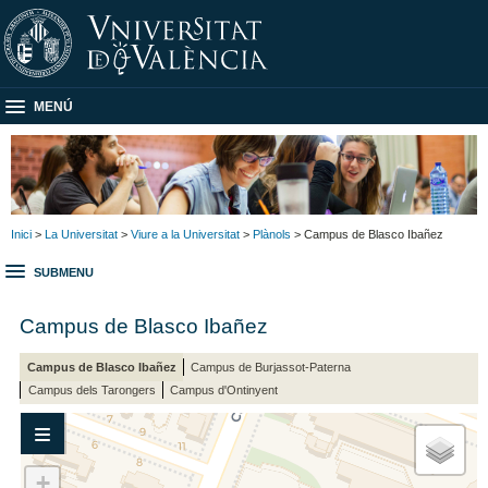
MENÚ
Inici
>
La Universitat
>
Viure a la Universitat
>
Plànols
> Campus de Blasco Ibañez
SUBMENU
Campus de Blasco Ibañez
Campus de Blasco Ibañez
Campus de Burjassot-Paterna
Campus dels Tarongers
Campus d'Ontinyent
Seleccioneu
Facultats
Desplegar navegacion
i
+
Escoles: