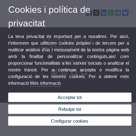
Cookies i política de
privacitat
La teva privacitat és important per a nosaltres. Per això,
t'informem que utilitzem cookies pròpies i de tercers per a
realitzar anàlisis d'ús i mesurament de la nostra pàgina web
amb la finalitat de personalitzar continguts,així com
Departament d'Infermeria
proporcionar funcionalitats a les xarxes socials o analitzar el
nostre trànsit. Per a continuar accepta o modifica la
configuració de les nostres cookies. Per a obtenir més
informació
Més informació
© 2026 UV. - C/ Jaume Roig, s/n. Telèfon: (+34) 96 398 32 71
Acceptar tot
Avís legal
|
Accessibilitat
|
Política privacitat
|
Cookies
|
Transparència
|
Bústia Departament
Rebutjar tot
Configurar cookies