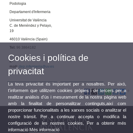
Podologia
Departament d'Infermeria
Universitat de València
C. de Menéndez y Pelayo,
19
46010 València (Spain)
Tel:
96 3864182
Cookies i política de
E-
mail:
dep.infermeria@uv.es
privacitat
La teva privacitat és important per a nosaltres. Per això,
t'informem que utilitzem cookies pròpies i de tercers per a
realitzar anàlisis d'ús i mesurament de la nostra pàgina web
amb la finalitat de personalitzar continguts,així com
proporcionar funcionalitats a les xarxes socials o analitzar el
nostre trànsit. Per a continuar accepta o modifica la
configuració de les nostres cookies. Per a obtenir més
informació
Més informació