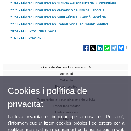
2194 - Màster Universitari en Nutrició Personalitzada i Comunitària
2275 - Màster Universitari en Prevenció de Riscos Laborals
2124 - Màster Universitari en Salut Pública i Gestió Sanitària
2271 - Màster Universitari en Treball Social en l'àmbit Sanitari
2024 - M.U. Prof.Educa.Secu
2161 - M.U.Prev.RR.LL.
Oferta de Màsters Universitaris UV
Admissió
Matrícula
Beques i ajudes
Cookies i política de
Convocatòries i qualificacions
Transferència i reconeixement de crèdits
privacitat
Treball fi de màster
Títols i certificats
La teva privacitat és important per a nosaltres. Per això,
Normativa
t'informem que utilitzem cookies pròpies i de tercers per a
realitzar anàlisis d'ús i mesurament de la nostra pàgina web