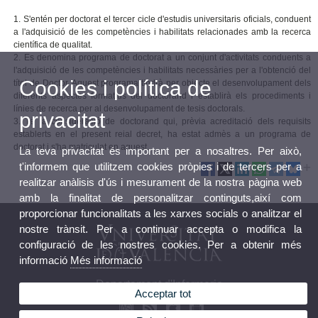
1. S'entén per doctorat el tercer cicle d'estudis universitaris oficials, conduent
a l'adquisició de les competències i habilitats relacionades amb la recerca
científica de qualitat.
2. Es denomina programa de doctorat a un conjunt d'activitats conduents a
l'adquisició de les competències i habilitats necessàries per a l'obtenció del
Cookies i política de
títol de Doctor. Aquest programa tindrà per objecte el desenvolupament dels
diferents aspectes formatius del doctorand i establirà els procediments i
línies de recerca per al desenvolupament de tesis doctorals.
privacitat
3. Té la consideració de doctorand qui, prèvia acreditació dels requisits
establerts en el present reial decret, ha estat admès a un programa de
doctorat i s'ha matriculat en aquest.
La teva privacitat és important per a nosaltres. Per això,
t'informem que utilitzem cookies pròpies i de tercers per a
realitzar anàlisis d'ús i mesurament de la nostra pàgina web
amb la finalitat de personalitzar continguts,així com
proporcionar funcionalitats a les xarxes socials o analitzar el
nostre trànsit. Per a continuar accepta o modifica la
configuració de les nostres cookies. Per a obtenir més
informació
Més informació
Departament d'Infermeria
Acceptar tot