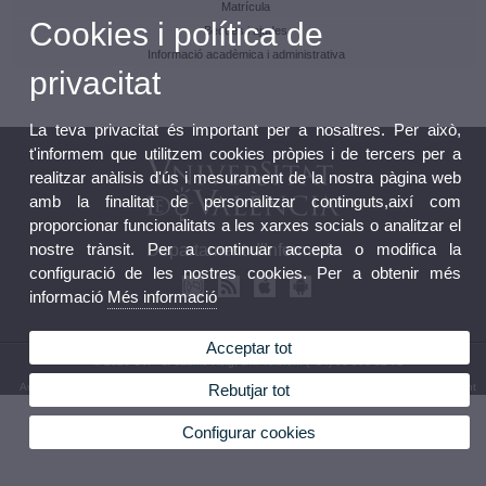
Matrícula
Cookies i política de
Beques i ajudes
Informació acadèmica i administrativa
privacitat
La teva privacitat és important per a nosaltres. Per això,
t'informem que utilitzem cookies pròpies i de tercers per a
realitzar anàlisis d'ús i mesurament de la nostra pàgina web
amb la finalitat de personalitzar continguts,així com
proporcionar funcionalitats a les xarxes socials o analitzar el
nostre trànsit. Per a continuar accepta o modifica la
Departament d'Infermeria
configuració de les nostres cookies. Per a obtenir més
informació
Més informació
Acceptar tot
© 2026 UV. - C/ Jaume Roig, s/n. Telèfon: (+34) 96 398 32 71
Rebutjar tot
Avís legal
|
Accessibilitat
|
Política privacitat
|
Cookies
|
Transparència
|
Bústia Departament
Configurar cookies