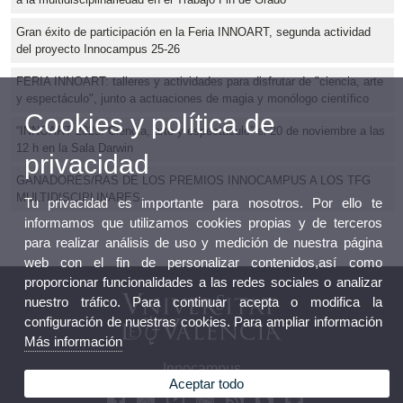
Gran éxito de participación en la Feria INNOART, segunda actividad
del proyecto Innocampus 25-26
FERIA INNOART: talleres y actividades para disfrutar de "ciencia, arte
y espectáculo", junto a actuaciones de magia y monólogo científico
Cookies y política de
“INNOART 2025: Ciencia, arte y espectáculo” el 20 de noviembre a las
12 h en la Sala Darwin
privacidad
GANADORES/RAS DE LOS PREMIOS INNOCAMPUS A LOS TFG
MULTIDISCIPLINARES
Tu privacidad es importante para nosotros. Por ello te
informamos que utilizamos cookies propias y de terceros
para realizar análisis de uso y medición de nuestra página
web con el fin de personalizar contenidos,así como
proporcionar funcionalidades a las redes sociales o analizar
nuestro tráfico. Para continuar acepta o modifica la
configuración de nuestras cookies. Para ampliar información
Más información
Innocampus
Aceptar todo