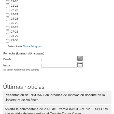
19-20
21-22
22-23
23-24
24-25
25-26
26-27
27-28
28-29
29-30
Seleccionar
Todos
Ninguno
Por fecha (formato: dd/mm/aaaa)
Desde
hasta
Se deben rellenar los dos campos
Últimas noticias
Presentación de INNOART en jornadas de Innovación docente de la
Universitat de València
Abierta la convocatoria de 2026 del Premio INNOCAMPUS EXPLORA
a la multidisciplinariedad en el Trabajo Fin de Grado