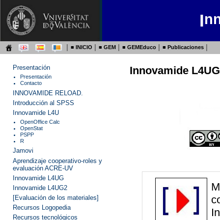
I
n
│ ■
INICIO
│ ■
GEM
│ ■
GEMEduco
│ ■
Publicaciones
│
Presentación
Innovamide L4UG
Presentación
Contacto
INNOVAMIDE RELOAD.
Introducción al SPSS
Innovamide L4U
OpenOffice Calc
OpenStat
PSPP
R
Jamovi
Aprendizaje cooperativo-roles y
evaluación ACRE-UV
Innovamide
L4UG
M
Innovamide L4UG2
c
[Evaluación de los materiales]
Recursos Logopedia
I
Recursos tecnológicos