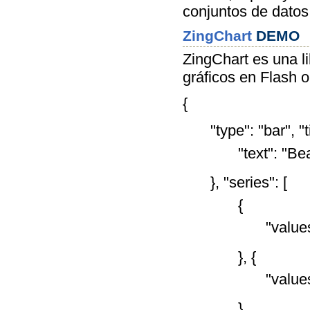
conjuntos de datos
ZingChart
DEMO
ZingChart es una li
gráficos en Flash 
{
"type": "bar", "ti
"text": "Be
}, "series": [
{
"values
}, {
"values
}