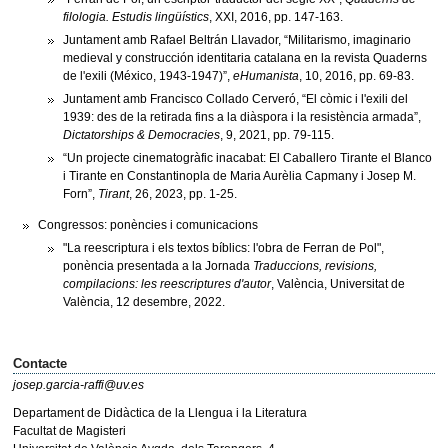
filologia. Estudis lingüístics
, XXI, 2016, pp. 147-163.
Juntament amb Rafael Beltrán Llavador, “Militarismo, imaginario
medieval y construcción identitaria catalana en la revista Quaderns
de l'exili (México, 1943-1947)”,
eHumanista
, 10, 2016, pp. 69-83.
Juntament amb Francisco Collado Cerveró, “El còmic i l'exili del
1939: des de la retirada fins a la diàspora i la resistència armada”,
Dictatorships & Democracies
, 9, 2021, pp. 79-115.
“Un projecte cinematogràfic inacabat: El Caballero Tirante el Blanco
i Tirante en Constantinopla de Maria Aurèlia Capmany i Josep M.
Forn”,
Tirant
, 26, 2023, pp. 1-25.
Congressos: ponències i comunicacions
"La reescriptura i els textos bíblics: l'obra de Ferran de Pol",
ponència presentada a la Jornada
Traduccions, revisions,
compilacions: les reescriptures d'autor
, València, Universitat de
València, 12 desembre, 2022.
Contacte
josep.garcia-raffi@uv.es
Departament de Didàctica de la Llengua i la Literatura
Facultat de Magisteri