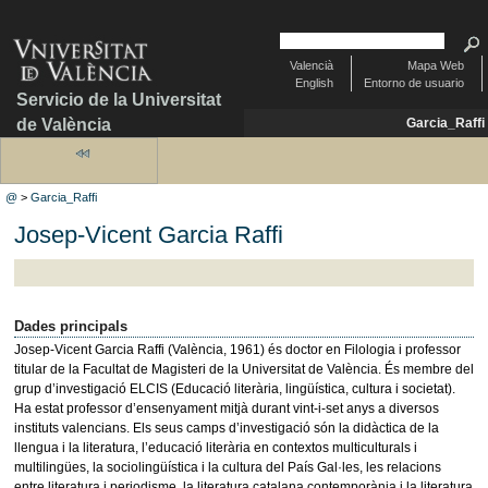
Valencià
Mapa Web
English
Entorno de usuario
Servicio de la Universitat
de València
Garcia_Raffi
@
>
Garcia_Raffi
Josep-Vicent Garcia Raffi
Dades principals
Josep-Vicent Garcia Raffi (València, 1961) és doctor en Filologia i professor
titular de la Facultat de Magisteri de la Universitat de València. És membre del
grup d’investigació ELCIS (Educació literària, lingüística, cultura i societat).
Ha estat professor d’ensenyament mitjà durant vint-i-set anys a diversos
instituts valencians. Els seus camps d’investigació són la didàctica de la
llengua i la literatura, l’educació literària en contextos multiculturals i
multilingües, la sociolingüística i la cultura del País Gal·les, les relacions
entre literatura i periodisme, la literatura catalana contemporània i la literatura