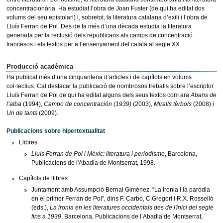
concentracionària. Ha estudiat l’obra de Joan Fuster (de qui ha editat dos
volums del seu epistolari) i, sobretot, la literatura catalana d’exili i l’obra de
Lluís Ferran de Pol. Des de fa més d’una dècada estudia la literatura
generada per la reclusió dels republicans als camps de concentració
francesos i els textos per a l’ensenyament del català al segle XX.
Producció acadèmica
Ha publicat més d’una cinquantena d’articles i de capítols en volums
col·lectius. Cal destacar la publicació de nombrosos treballs sobre l’escriptor
Lluís Ferran de Pol de qui ha editat alguns dels seus textos com ara
Abans de
l’alba
(1994),
Campo de concentración (1939)
(2003),
Miralls tèrbols
(2008) i
Un de tants
(2009).
Publicacions sobre hipertextualitat
Llibres
Lluís Ferran de Pol i Mèxic: literatura i periodisme
, Barcelona,
Publicacions de l'Abadia de Montserrat, 1998.
Capítols de llibres
Juntament amb Assumpció Bernal Giménez, “La ironia i la paròdia
en el primer Ferran de Pol”, dins F. Carbó, C.Gregori i R.X. Rosselló
(eds.),
La ironia en les literatures occidentals des de l'inici del segle
fins a 1939
, Barcelona, Publicacions de l’Abadia de Montserrat,