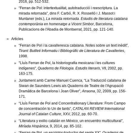
2016, pp. 512-532.
“Ferran de Pol: intertextualitat, autotraducció i reescriptura. La
mirada retornada”, dins F. Carbó, R. X. Rosselló i J. Massot i
Muntaner (eds.),
La mirada retornada. Estudis de literatura catalana
contemporània en homenatge a Vicent Simbor
, Barcelona,
Publicacions de l'Abadia de Montserrat, 2021, pp. 121-140.
Articles
“Ferran de Pol i la cavalleresca catalana. Notes sobre un text inèdit”,
Tirant: Butlleti Informatiu i Bibliogràfic de Literatura de Cavalleries
,
1998.
"Lluís Ferran de Pol, la historiografia mexicana i les cultures
indígenes",
Quaderns de Filologia. Estudis literaris
, VII, 2002, pp.
163-175.
Juntament amb Carme Manuel Cuenca, “La Traducció catalana de
Siwan de Saunders Lewis als Quaderns de Teatre de l'Agrupació
Dramàtica de Barcelona i Joan Oliver”,
Arraona
, 32, 2009, pp. 156-
171.
“Lluís Ferran de Pol and Concentrationary Literature: From Campo
de concentración to Un de tants”,
CATALAN REVIEW International
Journal of Catalan Culture
, XXV, 2012, pp. 60-70.
“Literatura y exilio catalán en México, un encuentro multicultural”,
Miríada Hispánica
, 9, 2014, pp. 85-102.
“Ferran de Pol, un escriptor-traductor del segle XX”,
Quaderns de