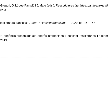
.Gregori, G. López-Pampló i J. Malé (eds.),
Reescriptures literàries. La hipertextual
295-313.
la literatura francesa",
Haidé. Estudis maragallians
, 9, 2020, pp. 151-167.
l", ponència presentada al Congrés Internacional Reescriptures literàries. La hipert
 2019.