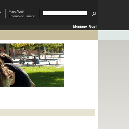
à
Mapa Web
Entorno de usuario
Monique_Guell