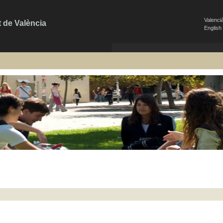
Valenci
t de València
English