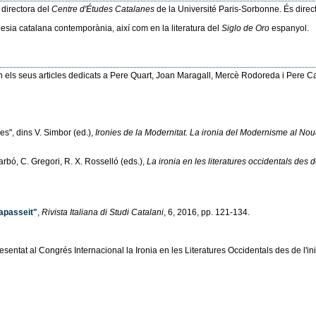
 directora del
Centre d'Études Catalanes
de la Université Paris-Sorbonne. És direct
esia catalana contemporània, així com en la literatura del
Siglo de Oro
espanyol.
n els seus articles dedicats a Pere Quart, Joan Maragall, Mercè Rodoreda i Pere C
es", dins V. Simbor (ed.),
Ironies de la Modernitat. La ironia del Modernisme al No
 Carbó, C. Gregori, R. X. Rosselló (eds.),
La ironia en les literatures occidentals des d
Papasseit"
,
Rivista Italiana di Studi Catalani
, 6, 2016, pp. 121-134.
 presentat al Congrés Internacional la Ironia en les Literatures Occidentals des de l'i