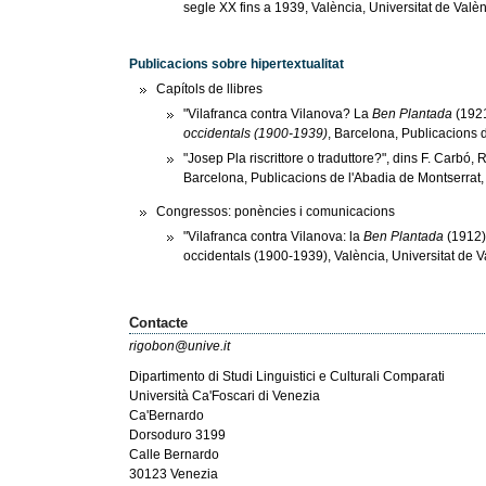
segle XX fins a 1939, València, Universitat de Valè
Publicacions sobre hipertextualitat
Capítols de llibres
"Vilafranca contra Vilanova? La
Ben Plantada
(1921
occidentals (1900-1939)
, Barcelona, Publicacions 
"Josep Pla riscrittore o traduttore?", dins F. Carbó, 
Barcelona, Publicacions de l'Abadia de Montserrat,
Congressos: ponències i comunicacions
"Vilafranca contra Vilanova: la
Ben Plantada
(1912)
occidentals (1900-1939), València, Universitat de 
Contacte
rigobon@unive.it
Dipartimento di Studi Linguistici e Culturali Comparati
Università Ca'Foscari di Venezia
Ca'Bernardo
Dorsoduro 3199
Calle Bernardo
30123 Venezia