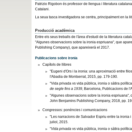
Patrizio Rigobon és professor de llengua i literatura catalana
Catalani.
La seua tasca investigadora se centra, principalment en la li
Producció acadèmica
Entre els seus treballs de l'àrea d'estudi de la literatura ca
"Algunes observacions sobre la ironia espriuana", que apare
Publishing Company), que apareixerà el 2017.
Publicacions sobre ironia
Capítols de llibres
"Eugeni d'Ors i la ironia: una aproximació entre filoso
l'Abadia de Montserrat, 2015, pp. 179-190.
"Vida privada vs vida pública, ironia o sàtira políti
de segle fins a 1939
, Barcelona, Publicacions de l
"Algunes observacions sobre la ironia espriuana", 
John Benjamins Publishing Company, 2018, pp. 19
Congressos: ponències i comunicacions
"Les narracions de Salvador Espriu entre la ironia i
juliol, 2015.
"
Vida privada
vs vida pública, ironia o sàtira políti