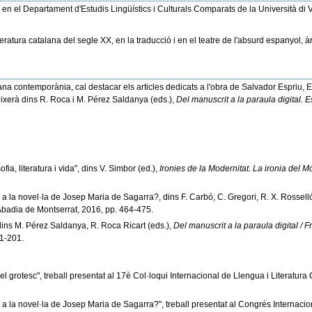
 en el Departament d'Estudis Lingüístics i Culturals Comparats de la Università di V
teratura catalana del segle XX, en la traducció i en el teatre de l'absurd espanyol,
talana contemporània, cal destacar els articles dedicats a l'obra de Salvador Espriu, 
ixerà dins R. Roca i M. Pérez Saldanya (eds.),
Del manuscrit a la paraula digital. E
fia, literatura i vida", dins V. Simbor (ed.),
Ironies de la Modernitat. La ironia del
ca a la novel·la de Josep Maria de Sagarra?, dins F. Carbó, C. Gregori, R. X. Rossell
'Abadia de Montserrat, 2016, pp. 464-475.
dins M. Pérez Saldanya, R. Roca Ricart (eds.),
Del manuscrit a la paraula digital / 
1-201.
 el grotesc", treball presentat al 17è Col·loqui Internacional de Llengua i Literatur
ca a la novel·la de Josep Maria de Sagarra?", treball presentat al Congrés Internaciona