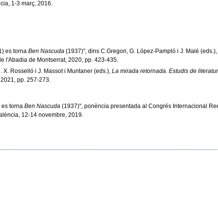
ncia, 1-3 març, 2016.
) es torna
Ben Nascuda
(1937)", dins C.Gregori, G. López-Pampló i J. Malé (eds.)
de l'Abadia de Montserrat, 2020, pp. 423-435.
R. X. Rosselló i J. Massot i Muntaner (eds.),
La mirada retornada. Estudis de litera
 2021, pp. 257-273.
 es torna
Ben Nascuda
(1937)", ponència presentada al Congrés Internacional Reescr
València, 12-14 novembre, 2019.