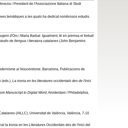
enezia i President de l'Associazione Italiana di Studi
 àrees temàtiques a les quals ha dedicat nombrosos estudis.
Eugeni d'Ors i Maria Barbal. Igualment, té en premsa el treball
studis de llengua i literatura catalanes
(John Benjamins
 Modernisme al Noucentisme
, Barcelona, Publicacions de
ó (eds.),
La ironia en les literatures occidentals des de l'inici
From Manuscript to Digital Word
, Amsterdam / Philadelphia,
a Catalanes (AILLC), Universitat de València, València, 7-10
l la Ironia en les Literatures Occidentals des de l'inici del