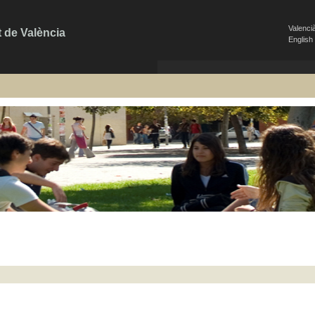
Valenci
t de València
English