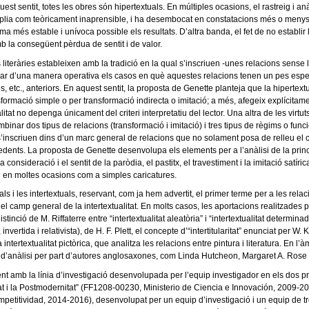
st sentit, totes les obres són hipertextuals. En múltiples ocasions, el rastreig i anà
 àmplia com teòricament inaprensible, i ha desembocat en constatacions més o menys
 més estable i unívoca possible els resultats. D’altra banda, el fet de no establir lí
b la consegüent pèrdua de sentit i de valor.
 literàries estableixen amb la tradició en la qual s’inscriuen -unes relacions sense l
zar d’una manera operativa els casos en què aquestes relacions tenen un pes específ
tc., anteriors. En aquest sentit, la proposta de Genette planteja que la hipertextual
ransformació simple o per transformació indirecta o imitació; a més, afegeix explícit
tat no depenga únicament del criteri interpretatiu del lector. Una altra de les virtut
binar dos tipus de relacions (transformació i imitació) i tres tipus de règims o func
x, s’inscriuen dins d’un marc general de relacions que no solament posa de relleu el c
edents. La proposta de Genette desenvolupa els elements per a l’anàlisi de la princi
consideració i el sentit de la paròdia, el pastitx, el travestiment i la imitació satíri
en en moltes ocasions com a simples caricatures.
als i les intertextuals, reservant, com ja hem advertit, el primer terme per a les rel
el camp general de la intertextualitat. En molts casos, les aportacions realitzades p
nció de M. Riffaterre entre “intertextualitat aleatòria” i “intertextualitat determinad
ertida i relativista), de H. F. Plett, el concepte d’“intertitularitat” enunciat per W. Ka
ntertextualitat pictòrica, que analitza les relacions entre pintura i literatura. En l’àmb
nia d’anàlisi per part d’autores anglosaxones, com Linda Hutcheon, Margaret A. Ros
 amb la línia d’investigació desenvolupada per l’equip investigador en els dos proj
at i la Postmodernitat” (FF1208-00230, Ministerio de Ciencia e Innovación, 2009-201
etitividad, 2014-2016), desenvolupat per un equip d’investigació i un equip de tre