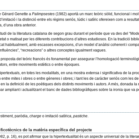
 de Gérard Genette a
Palimpsestes
(1982) aportà un marc teòric sòlid, funcional i mol
mitació i la distinció entre els règims seriós, lúdic i satíric ofereixen com a resultat
, d’una obra anterior.
l’estudi de la literatura catalana de segon grau durant el període que va des del “Mo
t o matisat per les diferents contribucions d’altres estudiosos. En la tradició bibli
at habitualment, amb escasses excepcions, d’un model d’anàlisi coherent i comparti
’“influències”, “recreacions” o altres conceptes igualment vagues.
 proposta del teòric francès és fonamental per assegurar l’homologació terminològic
utors, entre moviments estètics o entre èpoques.
pertextuals, en totes les modalitats, en una mostra extensa i significativa de la prod
 entre mites i obres o entre gèneres i obres; i tant les de caràcter seriós com les de
at en la definició de les poètiques dels distints moviments i autors. A més, donada la
ar ampliant i actualitzant el banc de dades bibliogràfiques sobre la ironia que va 
estiment, paròdia,
charge
o imitació satírica,
pastiche
.
ficotècnics de la matèria específica del projecte
982, p. 16), es pot afirmar que la hipertextualitat és un aspecte universal de la litera