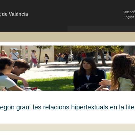
Valenci
t de València
English
segon grau: les relacions hipertextuals en la lit