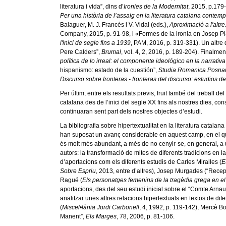
literatura i vida”, dins d’
Ironies de la Modernitat
, 2015, p.179
Per una història de l’assaig en la literatura catalana contem
Balaguer, M. J. Francés i V. Vidal (eds.),
Aproximació a l'altre
Company, 2015, p. 91-98, i «Formes de la ironia en Josep Pla
l'inici de segle fins a 1939
, PAM, 2016, p. 319-331). Un altre 
Pere Calders”,
Brumal
, vol. 4, 2, 2016, p. 189-204). Finalme
política de lo irreal: el componente ideológico en la narrativ
hispanismo: estado de la cuestión”,
Studia Romanica Posna
Discurso sobre fronteras - fronteras del discurso: estudios d
Per últim, entre els resultats previs, fruit també del treball d
catalana des de l’inici del segle XX fins als nostres dies, cons
continuaran sent part dels nostres objectes d’estudi.
La bibliografia sobre hipertextualitat en la literatura catalan
han suposat un avanç considerable en aquest camp, en el qual,
és molt més abundant, a més de no cenyir-se, en general, a un
autors: la transformació de mites de diferents tradicions en 
d’aportacions com els diferents estudis de Carles Miralles (
E
Sobre Espriu
, 2013, entre d’altres), Josep Murgades (“Recep
Ragué (
Els personatges femenins de la tragèdia grega en el 
aportacions, des del seu estudi inicial sobre el “Comte Arna
analitzar unes altres relacions hipertextuals en textos de dif
(
Miscel•lània Jordi Carbonell
, 4, 1992, p. 119-142), Mercè B
Manent”,
Els Marges
, 78, 2006, p. 81-106.