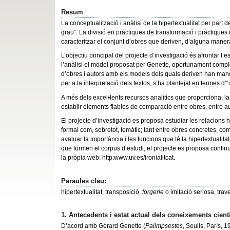
Resum
La conceptualització i anàlisi de la hipertextualitat per part
grau”. La divisió en pràctiques de transformació i pràctiques d’i
caracteritzar el conjunt d’obres que deriven, d’alguna manera
L’objectiu principal del projecte d’investigació és afrontar 
l’anàlisi el model proposat per Genette, oportunament completa
d’obres i autors amb els models dels quals deriven han manc
per a la interpretació dels textos, s’ha plantejat en termes d
A més dels excel•lents recursos analítics que proporciona, la
establir elements fiables de comparació entre obres, entre a
El projecte d’investigació es proposa estudiar les relacions hi
formal com, sobretot, temàtic; tant entre obres concretes, com
avaluar la importància i les funcions que té la hipertextualit
que formen el corpus d’estudi, el projecte es proposa continu
la pròpia web: http:www.uv.es/ironialitcat.
Paraules clau:
hipertextualitat, transposició,
forgerie
o imitació seriosa, trav
1. Antecedents i estat actual dels coneixements cienti
D’acord amb Gérard Genette (
Palimpsestes
, Seuils, París, 1