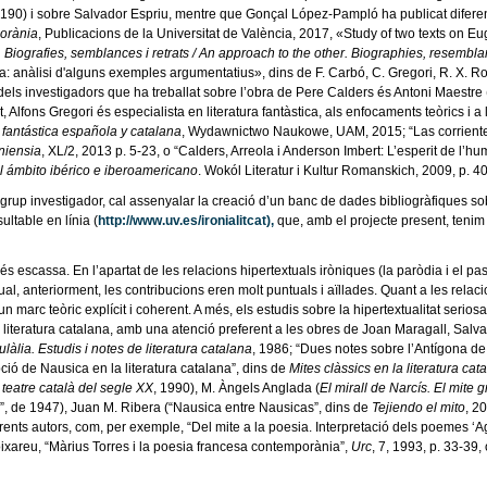
-190) i sobre Salvador Espriu, mentre que Gonçal López-Pampló ha publicat diferent
porània
, Publicacions de la Universitat de València, 2017, «Study of two texts on E
. Biografies, semblances i retrats / An approach to the other. Biographies, resembla
: anàlisi d'alguns exemples argumentatius», dins de F. Carbó, C. Gregori, R. X. Ro
dels investigadors que ha treballat sobre l’obra de Pere Calders és Antoni Maestre (
nt, Alfons Gregori és especialista en literatura fantàstica, als enfocaments teòrics i
a fantástica española y catalana
, Wydawnictwo Naukowe, UAM, 2015; “Las corrientes 
niensia
, XL/2, 2013 p. 5-23, o “Calders, Arreola i Anderson Imbert: L’esperit de l’humo
el ámbito ibérico e iberoamericano
. Wokól Literatur i Kultur Romanskich, 2009, p. 4
el grup investigador, cal assenyalar la creació d’un banc de dades bibliogràfiques sobre
ultable en línia (
http://www.uv.es/ironialitcat),
que, amb el projecte present, tenim i
a és escassa. En l’apartat de les relacions hipertextuals iròniques (la paròdia i el pa
 anteriorment, les contribucions eren molt puntuals i aïllades. Quant a les relacio
 marc teòric explícit i coherent. A més, els estudis sobre la hipertextualitat serio
la literatura catalana, amb una atenció preferent a les obres de Joan Maragall, Salv
ulàlia. Estudis i notes de literatura catalana
, 1986; “Dues notes sobre l’Antígona de
ció de Nausica en la literatura catalana”, dins de
Mites clàssics en la literatura c
teatre català del segle XX
, 1990), M. Àngels Anglada (
El mirall de Narcís. El mite 
u”, de 1947), Juan M. Ribera (“Nausica entre Nausicas”, dins de
Tejiendo el mito
, 2
erents autors, com, per exemple, “Del mite a la poesia. Interpretació dels poemes ‘A
oixareu, “Màrius Torres i la poesia francesa contemporània”,
Urc
, 7, 1993, p. 33-39