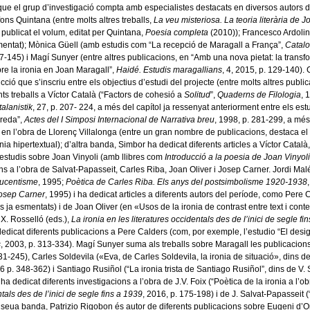
r que el grup d’investigació compta amb especialistes destacats en diversos autors 
ons Quintana (entre molts altres treballs,
La veu misteriosa. La teoria literària de 
a publicat el volum, editat per Quintana,
Poesia completa
(2010)); Francesco Ardolino
esmentat); Mònica Güell (amb estudis com “La recepció de Maragall a França”,
Catalo
7-145) i Magí Sunyer (entre altres publicacions, en “Amb una nova pietat: la trans
obre la ironia en Joan Maragall”,
Haidé. Estudis maragallians
, 4, 2015, p. 129-140)
cció que s’inscriu entre els objectius d’estudi del projecte (entre molts altres public
ts treballs a Víctor Català (“Factors de cohesió a
Solitud
”,
Quaderns de Filologia
, 
talanistik
, 27, p. 207- 224, a més del capítol ja ressenyat anteriorment entre els es
oreda”,
Actes del I Simposi Internacional de Narrativa breu
, 1998, p. 281-299, a més 
 en l’obra de Llorenç Villalonga (entre un gran nombre de publicacions, destaca el 
 ironia hipertextual); d’altra banda, Simbor ha dedicat diferents articles a Víctor C
 estudis sobre Joan Vinyoli (amb llibres com
Introducció a la poesia de Joan Vinyoli
ons a l’obra de Salvat-Papasseit, Carles Riba, Joan Oliver i Josep Carner. Jordi Mal
oucentisme
, 1995;
Poètica de Carles Riba. Els anys del postsimbolisme 1920-1938
Josep Carner
, 1995) i ha dedicat articles a diferents autors del període, como Pere
s ja esmentats) i de Joan Oliver (en «Usos de la ironia de contrast entre text i cont
X. Rosselló (eds.),
La ironia en les literatures occidentals des de l’inici de segle fi
icat diferents publicacions a Pere Calders (com, por exemple, l’estudio “El desig 
s
, 2003, p. 313-334). Magí Sunyer suma als treballs sobre Maragall les publicacions
231-245), Carles Soldevila («Eva, de Carles Soldevila, la ironia de situació», dins de
6 p. 348-362) i Santiago Rusiñol (“La ironia trista de Santiago Rusiñol”, dins de V.
 dedicat diferents investigacions a l’obra de J.V. Foix (“Poètica de la ironia a l’o
ntals des de l’inici de segle fins a 1939
, 2016, p. 175-198) i de J. Salvat-Papasseit 
a seua banda, Patrizio Rigobon és autor de diferents publicacions sobre Eugeni d’Ors