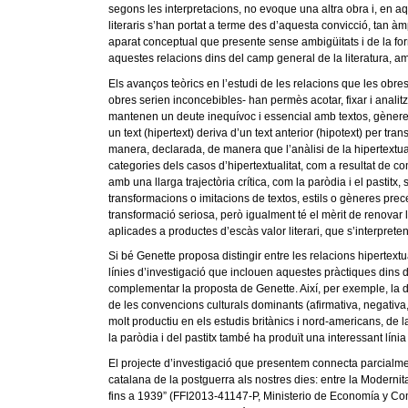
segons les interpretacions, no evoque una altra obra i, en aque
literaris s’han portat a terme des d’aquesta convicció, tan
aparat conceptual que presente sense ambigüitats i de la forma
aquestes relacions dins del camp general de la literatura, am
Els avanços teòrics en l’estudi de les relacions que les obres
obres serien inconcebibles- han permès acotar, fixar i analit
mantenen un deute inequívoc i essencial amb textos, gèneres, e
un text (hipertext) deriva d’un text anterior (hipotext) per t
manera, declarada, de manera que l’anàlisi de la hipertextuali
categories dels casos d’hipertextualitat, com a resultat de com
amb una llarga trajectòria crítica, com la paròdia i el pastit
transformacions o imitacions de textos, estils o gèneres prec
transformació seriosa, però igualment té el mèrit de renovar la 
aplicades a productes d’escàs valor literari, que s’interpret
Si bé Genette proposa distingir entre les relacions hipertextu
línies d’investigació que inclouen aquestes pràctiques dins d
complementar la proposta de Genette. Així, per exemple, la disti
de les convencions culturals dominants (afirmativa, negativa, inv
molt productiu en els estudis britànics i nord-americans, de la i
la paròdia i del pastitx també ha produït una interessant lí
El projecte d’investigació que presentem connecta parcialment
catalana de la postguerra als nostres dies: entre la Modernit
fins a 1939” (FFI2013-41147-P, Ministerio de Economía y Comp