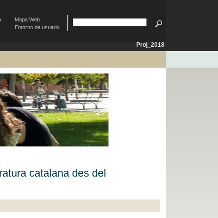
à
Mapa Web
Entorno de usuario
Proj_2018
eratura catalana des del