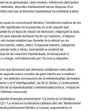
lisi de la genealogia i dels models i influències dels textos
 definides, descrites habitualment sense disposar d’un
mits clars per al fenomen hipertextual ha contribuït a diluir
es quals la comunicació literària i l’existència mateixa de les
ic significatiu en la proposta, és a dir, aquells que
itat és un tipus de relació de derivació, mitjançant la qual,
ament, que aquesta derivació ha de ser massiva i, d’alguna
s del model establert per Genette és la divisió en sis
ions (seriós, satíric, lúdic). D’aquesta manera, categories
aràcter lúdic o irònic, sinó també la condició de
pal de les relacions hipertextuals, la transposició o
ca o
charge
, molt deteriorats per l’ús com a etiquetes
acions que funcionen per derivació, existeixen unes altres
er aquests autors resulten de gran interès per a matisar i
a”, les distintes concepcions de la intertextualitat, derivades
rrer o el d’“interfiguralitat”, de W. G. Müller, o l’enfocament,
it de la hipertextualitat o intertextualitat irònica, l’estudi de
e i Michele Hannoosh.
ectes finançats anteriorment: “La ironia en la literatura
1) i “La ironia en la literatura catalana des del ‘Modernisme’
ball pràcticament idèntics a l’actual, augmentat en el