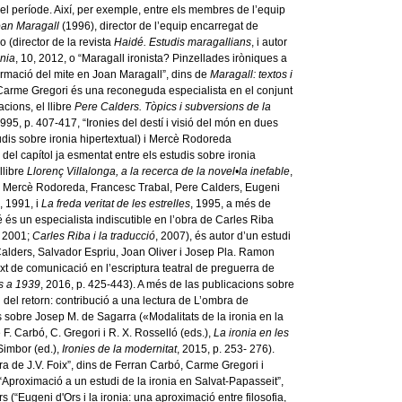
del període. Així, per exemple, entre els membres de l’equip
Joan Maragall
(1996), director de l’equip encarregat de
 (director de la revista
Haidé. Estudis maragallians
, i autor
nia
, 10, 2012, o “Maragall ironista? Pinzellades iròniques a
formació del mite en Joan Maragall”, dins de
Maragall: textos i
. Carme Gregori és una reconeguda especialista en el conjunt
acions, el llibre
Pere Calders. Tòpics i subversions de la
1995, p. 407-417, “Ironies del destí i visió del món en dues
tudis sobre ironia hipertextual) i Mercè Rodoreda
del capítol ja esmentat entre els estudis sobre ironia
llibre
Llorenç Villalonga, a la recerca de la novel•la inefable
,
atalà, Mercè Rodoreda, Francesc Trabal, Pere Calders, Eugeni
, 1991, i
La freda veritat de les estrelles
, 1995, a més de
é és un especialista indiscutible en l’obra de Carles Riba
, 2001;
Carles Riba i la traducció
, 2007), és autor d’un estudi
 Calders, Salvador Espriu, Joan Oliver i Josep Pla. Ramon
ext de comunicació en l’escriptura teatral de preguerra de
ns a 1939
, 2016, p. 425-443). A més de las publicacions sobre
del retorn: contribució a una lectura de L’ombra de
 sobre Josep M. de Sagarra («Modalitats de la ironia en la
 F. Carbó, C. Gregori i R. X. Rosselló (eds.),
La ironia en les
 Simbor (ed.),
Ironies de la modernitat
, 2015, p. 253- 276).
bra de J.V. Foix”, dins de Ferran Carbó, Carme Gregori i
(“Aproximació a un estudi de la ironia en Salvat-Papasseit”,
 (“Eugeni d'Ors i la ironia: una aproximació entre filosofia,