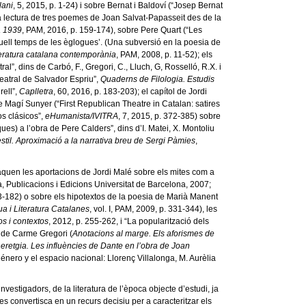
lani
, 5, 2015, p. 1-24) i sobre Bernat i Baldoví (“Josep Bernat
a lectura de tres poemes de Joan Salvat-Papasseit des de la
 a 1939
, PAM, 2016, p. 159-174), sobre Pere Quart (“Les
quell temps de les èglogues’. (Una subversió en la poesia de
 literatura catalana contemporània
, PAM, 2008, p. 11-52); els
l”, dins de Carbó, F., Gregori, C., Lluch, G, Rosselló, R.X. i
teatral de Salvador Espriu”,
Quaderns de Filologia. Estudis
rell”,
Caplletra
, 60, 2016, p. 183-203); el capítol de Jordi
 de Magí Sunyer (“First Republican Theatre in Catalan: satires
os clásicos”,
eHumanista/IVITRA
, 7, 2015, p. 372-385) sobre
ues) a l’obra de Pere Calders”, dins d’I. Matei, X. Montoliu
stil. Aproximació a la narrativa breu de Sergi Pàmies
,
taquen les aportacions de Jordi Malé sobre els mites com a
a, Publicacions i Edicions Universitat de Barcelona, 2007;
163-182) o sobre els hipotextos de la poesia de Marià Manent
ua i Literatura Catalanes
, vol. I, PAM, 2009, p. 331-344), les
os i contextos
, 2012, p. 255-262, i “La popularització dels
er de Carme Gregori (
Anotacions al marge. Els aforismes de
’heretgia. Les influències de Dante en l’obra de Joan
 género y el espacio nacional: Llorenç Villalonga, M. Aurèlia
vestigadors, de la literatura de l’època objecte d’estudi, ja
s convertisca en un recurs decisiu per a caracteritzar els