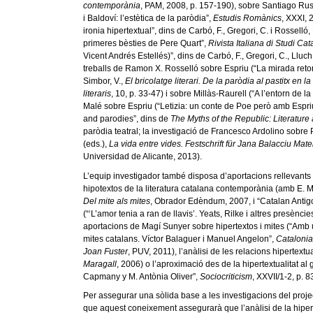
contemporània
, PAM, 2008, p. 157-190), sobre Santiago Rusi
i Baldoví: l’estètica de la paròdia”,
Estudis Romànics
, XXXI, 
ironia hipertextual”, dins de Carbó, F., Gregori, C. i Rosselló,
primeres bèsties de Pere Quart”,
Rivista Italiana di Studi Cat
Vicent Andrés Estellés)”, dins de Carbó, F., Gregori, C., Lluch
treballs de Ramon X. Rosselló sobre Espriu (“La mirada retorna
Simbor, V.,
El bricolatge literari. De la paròdia al pastitx en 
literaris
, 10, p. 33-47) i sobre Millàs-Raurell (“A l’entorn de 
Malé sobre Espriu (“Letizia: un conte de Poe però amb Espr
and parodies”, dins de
The Myths of the Republic: Literature 
paròdia teatral; la investigació de Francesco Ardolino sobre P
(eds.),
La vida entre vides. Festschrift für Jana Balacciu Mate
Universidad de Alicante, 2013).
L’equip investigador també disposa d’aportacions rellevants 
hipotextos de la literatura catalana contemporània (amb E. M
Del mite als mites
, Obrador Edèndum, 2007, i “Catalan Antig
(“‘L’amor tenia a ran de llavis’. Yeats, Rilke i altres presènc
aportacions de Magí Sunyer sobre hipertextos i mites (“Amb u
mites catalans. Víctor Balaguer i Manuel Angelon”,
Catalonia
Joan Fuster
, PUV, 2011), l’anàlisi de les relacions hipertext
Maragall
, 2006) o l’aproximació des de la hipertextualitat al
Capmany y M. Antònia Oliver”,
Sociocriticism
, XXVII/1-2, p. 8
Per assegurar una sòlida base a les investigacions del project
que aquest coneixement assegurarà que l’anàlisi de la hiperte