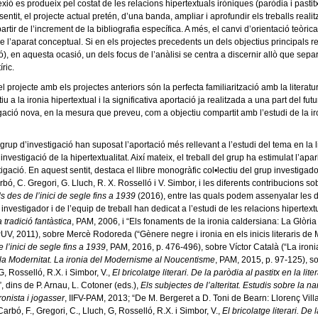
ó es produeix pel costat de les relacions hipertextuals iròniques (paròdia i pastit
sentit, el projecte actual pretén, d’una banda, ampliar i aprofundir els treballs real
a partir de l’increment de la bibliografia específica. A més, el canvi d’orientació teòr
 l’aparat conceptual. Si en els projectes precedents un dels objectius principals resid
ció), en aquesta ocasió, un dels focus de l’anàlisi se centra a discernir allò que sep
ric.
l projecte amb els projectes anteriors són la perfecta familiarització amb la literatu
atiu a la ironia hipertextual i la significativa aportació ja realitzada a una part del
ió nova, en la mesura que preveu, com a objectiu compartit amb l’estudi de la iron
 grup d’investigació han suposat l’aportació més rellevant a l’estudi del tema en la 
investigació de la hipertextualitat. Així mateix, el treball del grup ha estimulat l’ap
tigació. En aquest sentit, destaca el llibre monogràfic col•lectiu del grup investigad
bó, C. Gregori, G. Lluch, R. X. Rosselló i V. Simbor, i les diferents contribucions so
ls des de l’inici de segle fins a 1939
(2016), entre las quals podem assenyalar les de 
nvestigador i de l’equip de treball han dedicat a l’estudi de les relacions hiperte
 tradició fantàstica
, PAM, 2006, i “Els fonaments de la ironia caldersiana: La Glòria
PUV, 2011), sobre Mercè Rodoreda (“Gènere negre i ironia en els inicis literaris de
e l’inici de segle fins a 1939
, PAM, 2016, p. 476-496), sobre Víctor Català (“La ironi
 la Modernitat. La ironia del Modernisme al Noucentisme
, PAM, 2015, p. 97-125), so
G, Rosselló, R.X. i Simbor, V.,
El bricolatge literari. De la paròdia al pastitx en la l
 dins de P. Arnau, L. Cotoner (eds.),
Els subjectes de l’alteritat. Estudis sobre la 
ronista i jogasser
, IIFV-PAM, 2013; “De M. Bergeret a D. Toni de Bearn: Llorenç Vill
arbó, F., Gregori, C., Lluch, G, Rosselló, R.X. i Simbor, V.,
El bricolatge literari. De 