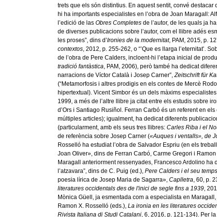
trets que els són distintius. En aquest sentit, convé destaca
hi ha importants especialistes en l’obra de Joan Maragall: Alf
l’edició de las
Obres Completes
de l’autor, de les quals ja h
de diverses publicacions sobre l’autor, com el llibre adés 
les proses”, dins d’
Ironies de la modernitat
, PAM, 2015, p. 12
contextos
, 2012, p. 255-262, o “’Que es llarga l’eternitat’. S
de l’obra de Pere Calders, incloent-hi l’etapa inicial de produ
tradició fantàstica
, PAM, 2006), però també ha dedicat diferen
narracions de Víctor Català i Josep Carner”,
Zeitschrift für Ka
(“Metamorfosis i altres prodigis en els contes de Mercè Rod
hipertextual). Vicent Simbor és un dels màxims especialistes
1999, a més de l’altre llibre ja citat entre els estudis sobre
d’Ors i Santiago Rusiñol. Ferran Carbó és un referent en els
múltiples articles); igualment, ha dedicat diferents publicaci
(particularment, amb els seus tres llibres:
Carles Riba i el N
de referència sobre Josep Carner (
«Auques i ventalls», de 
Rosselló ha estudiat l’obra de Salvador Espriu (en els treball
Joan Oliver», dins de Ferran Carbó, Carme Gregori i Ramon 
Maragall anteriorment ressenyades, Francesco Ardolino ha ded
l’atzavara”, dins de C. Puig (ed.),
Pere Calders i el seu temp
poesia lírica de Josep Maria de Sagarra»,
Caplletra
, 60, p. 
literatures occidentals des de l'inici de segle fins a 1939
, 201
Mònica Güell, ja esmentada com a especialista en Maragall, ha
Ramon X. Rosselló (eds.),
La ironia en les literatures occide
Rivista Italiana di Studi Catalani
, 6, 2016, p. 121-134). Per l