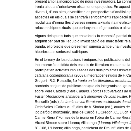
present amb la incorporació de nous investigadors. La connexi
ironia al qual s’orientaven els anteriors projectes. En aquest 
divers; i, d’una altra, diversificar les perspectives d’anàlisi 
aspectes en els quals se centrarà l’enfocament i l’aplicació de
modalitats d’ironia (les diverses ironies textuals i la metafic
relacions hipertextuals que pertanyen al règim seriós o al satí
Alguns dels punts forts que ens ofereix la connexió parcial de
adquirit per part de l’equip d’investigació del marc teòric rel
banda, el projecte que presentem suposa també una investigac
hipertextuals serioses i satíriques.
En el terreny de les relacions iròniques, les publicacions del
incorporació decidida dels estudis de literatura catalana a la 
participat en activitats impulsades des dels projectes d’inves
catalana contemporània
(2008), integrat per estudis de F. Car
Gregori i R.X. Rosselló,
La ironia en les literatures occidenta
nombrós conjunt de publicacions que els integrants del grup i
sobre Pere Calders (
Pere Calders. Tòpics i subversions de la
Fuster (
Anotacions al marge. Els aforismes de Joan Fuster
, 
Rosselló (eds.),
La ironia en les literatures occidentals des d
Ombrívoles i Caires vius”, dins de V. Simbor (ed.),
Ironies de
joc paròdic monzonià”, dins de Carbó, F., Gregori, C., Lluch, 
Carme Riera (“Formes de la ironia en l’obra de Carme Riera”,
Vicent Simbor sobre Llorenç Villalonga (
Llorenç Villalonga, i
81-106, i “Llorenç Villalonga, pasticheur de Proust”, dins de C