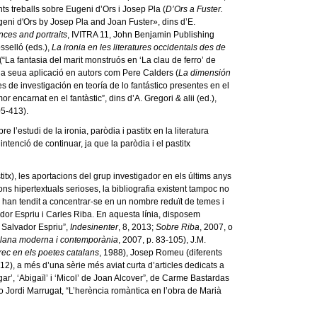
s treballs sobre Eugeni d’Ors i Josep Pla (
D’Ors a Fuster.
ugeni d'Ors by Josep Pla and Joan Fuster», dins d’E.
nces and portraits
, IVITRA 11, John Benjamin Publishing
sselló (eds.),
La ironia en les literatures occidentals des de
“La fantasia del marit monstruós en ‘La clau de ferro’ de
 a la seua aplicació en autors com Pere Calders (
La dimensión
de investigación en teoría de lo fantástico presentes en el
r encarnat en el fantàstic”, dins d’A. Gregori & alii (ed.),
05-413).
 l’estudi de la ironia, paròdia i pastitx en la literatura
ntenció de continuar, ja que la paròdia i el pastitx
stitx), les aportacions del grup investigador en els últims anys
ns hipertextuals serioses, la bibliografia existent tampoc no
sa han tendit a concentrar-se en un nombre reduït de temes i
ador Espriu i Carles Riba. En aquesta línia, disposem
 Salvador Espriu”,
Indesinenter
, 8, 2013;
Sobre Riba
, 2007, o
atalana moderna i contemporània
, 2007, p. 83-105), J.M.
grec en els poetes catalans
, 1988), Josep Romeu (diferents
012), a més d’una sèrie més aviat curta d’articles dedicats a
gar’, ‘Abigaïl’ i ‘Micol’ de Joan Alcover”, de Carme Bastardas
, o Jordi Marrugat, “L’herència romàntica en l’obra de Marià