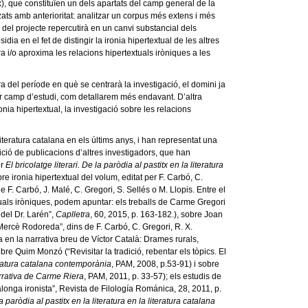
x), que constituïen un dels apartats del camp general de la
itzats amb anterioritat: analitzar un corpus més extens i més
ica del projecte repercutirà en un canvi substancial dels
ia en el fet de distingir la ironia hipertextual de les altres
ara i/o aproxima les relacions hipertextuals iròniques a les
ra del període en què se centrarà la investigació, el domini ja
 futur camp d’estudi, com detallarem més endavant. D’altra
ia hipertextual, la investigació sobre les relacions
literatura catalana en els últims anys, i han representat una
arició de publicacions d’altres investigadors, que han
or
El bricolatge literari. De la paròdia al pastitx en la literatura
bre ironia hipertextual del volum, editat per F. Carbó, C.
F. Carbó, J. Malé, C. Gregori, S. Sellés o M. Llopis. Entre el
xtuals iròniques, podem apuntar: els treballs de Carme Gregori
 del Dr. Larén”,
Caplletra
, 60, 2015, p. 163-182.), sobre Joan
 Mercè Rodoreda”, dins de F. Carbó, C. Gregori, R. X.
a en la narrativa breu de Víctor Català: Drames rurals,
bre Quim Monzó (“Revisitar la tradició, rebentar els tòpics. El
iteratura catalana contemporània
, PAM, 2008, p.53-91) i sobre
narrativa de Carme Riera
, PAM, 2011, p. 33-57); els estudis de
alonga ironista”, Revista de Filología Románica, 28, 2011, p.
la paròdia al pastitx en la literatura en la literatura catalana