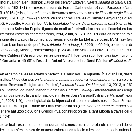
ñol (“La ironia en Rusiñol: L’auca del senyor Esteve”,
Rivista Italiana di Studi Cata
2009, p. 163-181); les investigacions de Ferran Carbó sobre Salvat-Papasseit (“Un
 R. (2016) (eds.),
La ironia en les literatures occidentals des de l’inici de segle fins
alani
, 6, 2016, p. 79-99) o sobre Vicent Andrés Estellés (“‘L’amarga enyorança d’a
, G, Rosselló, R.X. i Simbor, V.,
El bricolatge literari. De la paròdia al pastitx en la
da de Salvador Espriu: figures de mediació i nivells ficcionals en l’escriptura teatra
la literatura catalana contemporània
, PAM, 2008, p. 123-155, i “Fedra en l’escriptura 
la ironia de situació i la comèdia burgesa: el cas de La Llotja, de Josep M. Millàs-Rau
iu i amb un humor de por”,
Miscel•lània Joan Veny
, 8, 2006, p. 69-94); els treballs
and Identity
, Kassel, Reichenberger, p. 23-40) i de Veronica Orazi (“Comediants y l
ere Calders (“Un escriptor sense préstecs? Influències i confluències (sovint iròniq
i
, Ormania, p. 46-65) o l’estudi d’Antoni Maestre sobre Sergi Pàmies (
Essències d’e
en el camp de les relacions hipertextuals serioses. En aquesta línia d’anàlisi, des
iralles,
Mites clàssics en la literatura catalana moderna i contemporània
, Barcelon
ones: Between Religion and Politics”,
Hispanic Issues On Line
, vol. 13, 2013, p. 
ies a ‘L’ombra’ de Marià Manent”,
Actes del Catorzé Col•loqui Internacional de Lleng
na nova pietat: la transformació del mite en Joan Maragall”, dins de
Maragall: text
, 1, 2008, 1-9), l’estudi global de la hipertextualitat en els aforismes de Joan Fust
uals entre Maragall i Dante de Francesco Ardolino (
Una literatura entre el dogma i l
 gènere antiutòpic d’Alfons Gregori (“La construcción de la (anti)utopía a través del
3- 124).
e actual, resulta igualment important el coneixement en profunditat, per part dels in
xtualitat s’establisca de manera coherent en relació a les poètiques dels autors i e