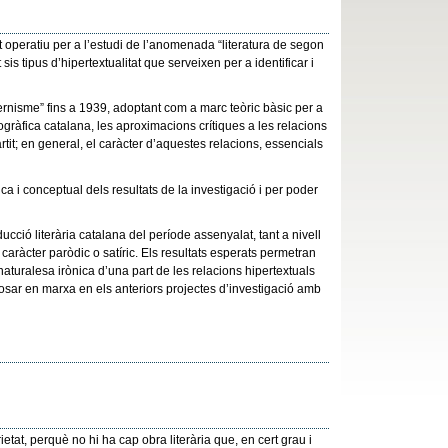
t operatiu per a l’estudi de l’anomenada “literatura de segon
 sis tipus d’hipertextualitat que serveixen per a identificar i
dernisme” fins a 1939, adoptant com a marc teòric bàsic per a
ogràfica catalana, les aproximacions crítiques a les relacions
t; en general, el caràcter d’aquestes relacions, essencials
a i conceptual dels resultats de la investigació i per poder
ucció literària catalana del període assenyalat, tant a nivell
 caràcter paròdic o satíric. Els resultats esperats permetran
 naturalesa irònica d’una part de les relacions hipertextuals
posar en marxa en els anteriors projectes d’investigació amb
rietat, perquè no hi ha cap obra literària que, en cert grau i