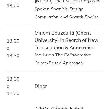
(NLPgo)
The ESLORA Corpus of
13.00
Spoken Spanish: Design,
Compilation and Search Engine
Miriam Bouzouita (Ghent
University) In Search of New
13.00
Transcription & Annotation
a
Methods
The Collaborative
13.30
Game-Based Approach
13.30
a
Dinar
15.00