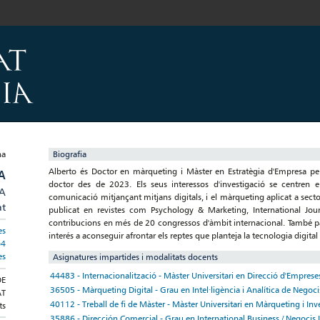
Biografia
Alberto és Doctor en màrqueting i Màster en Estratègia d'Empresa per 
A
doctor des de 2023. Els seus interessos d'investigació se centren en
/A
comunicació mitjançant mitjans digitals, i el màrqueting aplicat a sectors
at
publicat en revistes com Psychology & Marketing, International Journ
contribucions en més de 20 congressos d'àmbit internacional. També pa
es
interés a aconseguir afrontar els reptes que planteja la tecnologia digital 
o4
es
Asignatures impartides i modalitats docents
44483 - Internacionalització - Màster Universitari en Direcció d'Empres
DE
36505 - Màrqueting Digital - Grau en Intel·ligència i Analítica de Negoci
AT
40112 - Treball de fi de Màster - Màster Universitari en Màrqueting i In
ts
35886 - Dirección Comercial - Grau en International Business / Negocis 