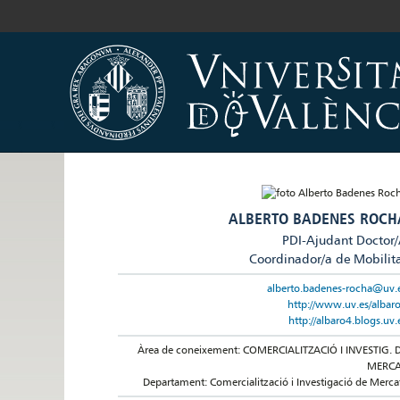
ALBERTO BADENES ROCH
PDI-Ajudant Doctor
Coordinador/a de Mobilit
alberto.badenes-rocha@uv.
http://www.uv.es/albar
http://albaro4.blogs.uv.
Àrea de coneixement: COMERCIALITZACIÓ I INVESTIG. 
MERC
Departament: Comercialització i Investigació de Merca