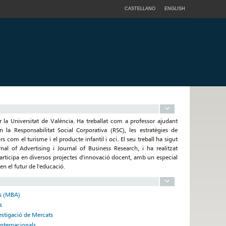
CASTELLANO
ENGLISH
la Universitat de València. Ha treballat com a professor ajudant
 la Responsabilitat Social Corporativa (RSC), les estratègies de
 com el turisme i el producte infantil i oci. El seu treball ha sigut
al of Advertising i Journal of Business Research, i ha realitzat
rticipa en diversos projectes d'innovació docent, amb un especial
en el futur de l'educació.
es (MBA)
s
vestigació de Mercats
Internacionals