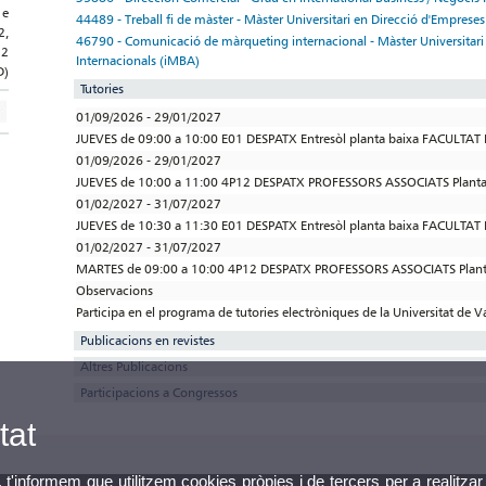
 e
44489 - Treball fi de màster - Màster Universitari en Direcció d'Emprese
2,
46790 - Comunicació de màrqueting internacional - Màster Universitari
12
Internacionals (iMBA)
D)
Tutories
01/09/2026 - 29/01/2027
JUEVES de 09:00 a 10:00 E01 DESPATX Entresòl planta baixa FACULTA
01/09/2026 - 29/01/2027
JUEVES de 10:00 a 11:00 4P12 DESPATX PROFESSORS ASSOCIATS Plan
01/02/2027 - 31/07/2027
JUEVES de 10:30 a 11:30 E01 DESPATX Entresòl planta baixa FACULTA
01/02/2027 - 31/07/2027
MARTES de 09:00 a 10:00 4P12 DESPATX PROFESSORS ASSOCIATS Pla
Observacions
Participa en el programa de tutories electròniques de la Universitat de V
Publicacions en revistes
Altres Publicacions
Participacions a Congressos
tat
, t'informem que utilitzem cookies pròpies i de tercers per a realitzar