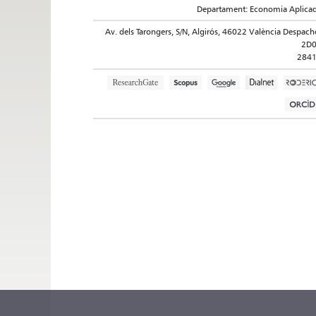
Departament: Economia Aplica
Av. dels Tarongers, S/N, Algirós, 46022 València Despach
2D
284