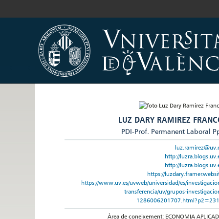
LUZ DARY RAMIREZ FRANC
PDI-Prof. Permanent Laboral P
luz.ramirez@uv.
http://luzra.blogs.uv.
http://luzra.blogs.uv.
https://luzdary.framer.websi
https://www.uv.es/uvweb/universidad/es/investigacio
transferencia/uv/grupos-investigacio
1286006201707.html?p2=23
Àrea de coneixement: ECONOMIA APLICA