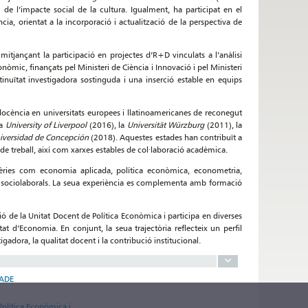
e l’impacte social de la cultura. Igualment, ha participat en el
ia, orientat a la incorporació i actualització de la perspectiva de
mitjançant la participació en projectes d’R+D vinculats a l’anàlisi
nòmic, finançats pel Ministeri de Ciència i Innovació i pel Ministeri
inuïtat investigadora sostinguda i una inserció estable en equips
 docència en universitats europees i llatinoamericanes de reconegut
la
University of Liverpool
(2016), la
Universität Würzburg
(2011), la
iversidad de Concepción
(2018). Aquestes estades han contribuït a
de treball, així com xarxes estables de col·laboració acadèmica.
èries com economia aplicada, política econòmica, econometria,
ues sociolaborals. La seua experiència es complementa amb formació
ó de la Unitat Docent de Política Econòmica i participa en diverses
t d’Economia. En conjunt, la seua trajectòria reflecteix un perfil
adora, la qualitat docent i la contribució institucional.
 ADE
 Política Econòmica i