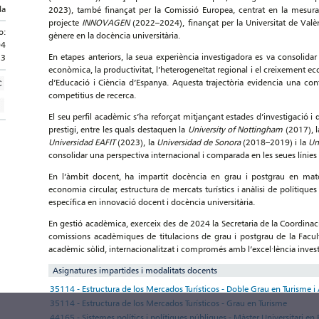
da
2023), també finançat per la Comissió Europea, centrat en la mesura d
projecte
INNOVAGEN
(2022–2024), finançat per la Universitat de Valènc
o:
gènere en la docència universitària.
04
En etapes anteriors, la seua experiència investigadora es va consolidar 
13
econòmica, la productivitat, l’heterogeneïtat regional i el creixement eco
d’Educació i Ciència d’Espanya. Aquesta trajectòria evidencia una cont
competitius de recerca.
El seu perfil acadèmic s’ha reforçat mitjançant estades d’investigació i
prestigi, entre les quals destaquen la
University of Nottingham
(2017), 
Universidad EAFIT
(2023), la
Universidad de Sonora
(2018–2019) i la
Un
consolidar una perspectiva internacional i comparada en les seues línies 
En l’àmbit docent, ha impartit docència en grau i postgrau en mat
economia circular, estructura de mercats turístics i anàlisi de polítiq
específica en innovació docent i docència universitària.
En gestió acadèmica, exerceix des de 2024 la Secretaria de la Coordinaci
comissions acadèmiques de titulacions de grau i postgrau de la Faculta
acadèmic sòlid, internacionalitzat i compromés amb l’excel·lència investig
Asignatures impartides i modalitats docents
35114 - Estructura de los Mercados Turísticos - Doble Grau en Turisme i
35114 - Estructura de los Mercados Turísticos - Grau en Turisme
44165 - Sistemes polítics i polítiques públiques - Màster Universitari en