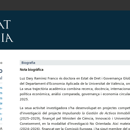
Biografia
Nota biogràfica
O
pl
Luz Dary Ramírez Franco és doctora en Estat de Dret i Governança Glob
del Departament d’Economia Aplicada de la Universitat de València, on 
es
La seua trajectòria acadèmica combina recerca, docència, internacionali
es
política econòmica, anàlisi comparada, governança i economia circula
es
2025.
te
La seua activitat investigadora s’ha desenvolupat en projectes competi
n-
d’investigació del projecte
Impulsando la Gestión de Activos Inmobilia
n-
(2025–2029), finançat pel Ministeri de Ciència, Innovació i Universit
12
Coneixement, en la modalitat d’Investigació No Orientada. Així mateix
DA
(2024–2026), finançat per la Comissió Europea, i ha sigut membre del 