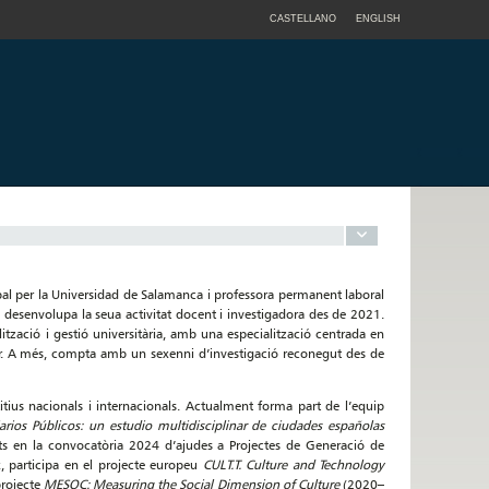
CASTELLANO
ENGLISH
al per la Universidad de Salamanca i professora permanent laboral
desenvolupa la seua activitat docent i investigadora des de 2021.
tzació i gestió universitària, amb una especialització centrada en
r. A més, compta amb un sexenni d’investigació reconegut des de
tius nacionals i internacionals. Actualment forma part de l’equip
rios Públicos: un estudio multidisciplinar de ciudades españolas
ats en la convocatòria 2024 d’ajudes a Projectes de Generació de
, participa en el projecte europeu
CULT.T. Culture and Technology
projecte
MESOC: Measuring the Social Dimension of Culture
(2020–