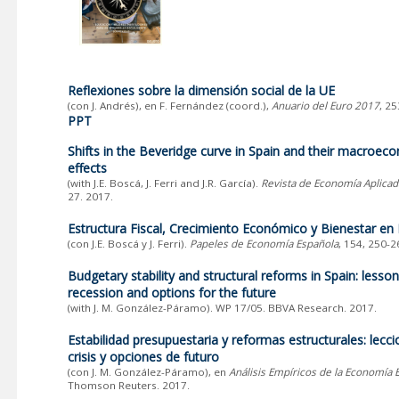
Reflexiones sobre la dimensión social de la UE
(con J. Andrés), en F. Fernández (coord.),
Anuario del Euro 2017
, 2
PPT
Shifts in the Beveridge curve in Spain and their macroec
effects
(with J.E. Boscá, J. Ferri and J.R. García).
Revista de Economía Aplicad
27. 2017.
Estructura Fiscal, Crecimiento Económico y Bienestar en
(con J.E. Boscá y J. Ferri).
Papeles de Economía Española
, 154, 250-2
Budgetary stability and structural reforms in Spain: lesso
recession and options for the future
(with J. M. González-Páramo). WP 17/05. BBVA Research. 2017.
Estabilidad presupuestaria y reformas estructurales: lecci
crisis y opciones de futuro
(con J. M. González-Páramo), en
Análisis Empíricos de la Economía 
Thomson Reuters. 2017.