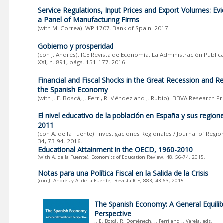
Service Regulations, Input Prices and Export Volumes: Ev
a Panel of Manufacturing Firms
(with M. Correa). WP 1707. Bank of Spain. 2017.
Gobierno y prosperidad
(con J. Andrés), ICE Revista de Economía, La Administración Pública
XXI, n. 891, págs. 151-177. 2016.
Financial and Fiscal Shocks in the Great Recession and R
the Spanish Economy
(with J. E. Boscá, J. Ferri, R. Méndez and J. Rubio). BBVA Research Pr
El nivel educativo de la población en España y sus region
2011
(con A. de la Fuente). Investigaciones Regionales / Journal of Regio
34, 73-94. 2016.
Educational Attainment in the OECD, 1960-2010
(with A. de la Fuente). Economics of Education Review, 48, 56-74, 2015.
Notas para una Política Fiscal en la Salida de la Crisis
(con J. Andrés y A. de la Fuente). Revista ICE, 883, 43-63, 2015.
The Spanish Economy: A General Equili
Perspective
J. E. Boscá, R. Doménech, J. Ferri and J. Varela, eds.