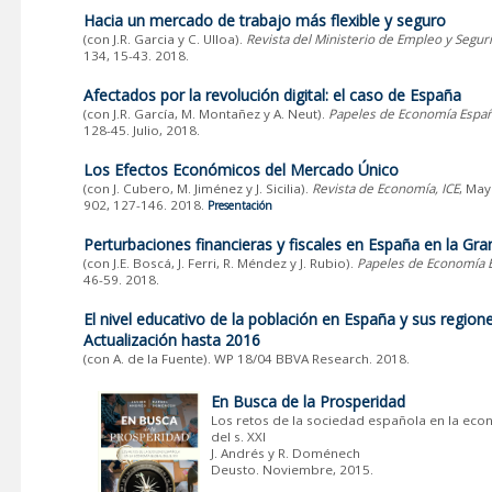
Hacia un mercado de trabajo más flexible y seguro
(con J.R. Garcia y C. Ulloa).
Revista del Ministerio de Empleo y Seguri
134, 15-43. 2018.
Afectados por la revolución digital: el caso de España
(con J.R. García, M. Montañez y A. Neut).
Papeles de Economía Espa
128-45. Julio, 2018.
Los Efectos Económicos del Mercado Único
(con J. Cubero, M. Jiménez y J. Sicilia).
Revista de Economía, ICE
, May
902, 127-146. 2018.
Presentación
Perturbaciones financieras y fiscales en España en la Gr
(con J.E. Boscá, J. Ferri, R. Méndez y J. Rubio).
Papeles de Economía 
46-59. 2018.
El nivel educativo de la población en España y sus regione
Actualización hasta 2016
(con A. de la Fuente). WP 18/04 BBVA Research. 2018.
En Busca de la Prosperidad
Los retos de la sociedad española en la eco
del s. XXI
J. Andrés y R. Doménech
Deusto. Noviembre, 2015.