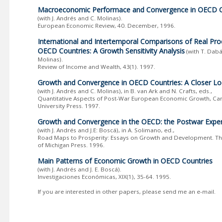
Macroeconomic Performace and Convergence in OECD C
(with J. Andrés and C. Molinas).
European Economic Review, 40. December, 1996.
International and Intertemporal Comparisons of Real Pro
OECD Countries: A Growth Sensitivity Analysis
(with T. Dab
Molinas).
Review of Income and Wealth, 43(1). 1997.
Growth and Convergence in OECD Countries: A Closer L
(with J. Andrés and C. Molinas), in B. van Ark and N. Crafts, eds.,
Quantitative Aspects of Post-War European Economic Growth, C
University Press. 1997.
Growth and Convergence in the OECD: the Postwar Expe
(with J. Andrés and J.E: Boscá), in A. Solimano, ed.,
Road Maps to Prosperity: Essays on Growth and Development. The
of Michigan Press. 1996.
Main Patterns of Economic Growth in OECD Countries
(with J. Andrés and J. E. Boscá).
Investigaciones Económicas, XIX(1), 35-64. 1995.
If you are interested in other papers, please send me an e-mail.