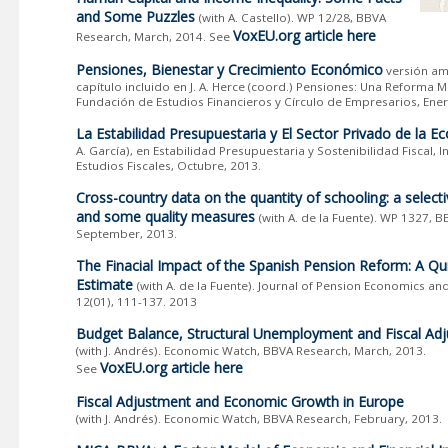
and Some Puzzles
(with A. Castello). WP 12/28, BBVA
VoxEU.org article here
Research, March, 2014. See
Pensiones, Bienestar y Crecimiento Económico
versión am
capítulo incluido en J. A. Herce (coord.) Pensiones: Una Reforma M
Fundación de Estudios Financieros y Círculo de Empresarios, Ener
La Estabilidad Presupuestaria y El Sector Privado de la 
A. García), en Estabilidad Presupuestaria y Sostenibilidad Fiscal, I
Estudios Fiscales, Octubre, 2013.
Cross-country data on the quantity of schooling: a select
and some quality measures
(with A. de la Fuente). WP 1327, 
September, 2013.
The Finacial Impact of the Spanish Pension Reform: A Qu
Estimate
(with A. de la Fuente). Journal of Pension Economics and
12(01), 111-137. 2013
Budget Balance, Structural Unemployment and Fiscal Ad
(with J. Andrés). Economic Watch, BBVA Research, March, 2013.
VoxEU.org article here
See
Fiscal Adjustment and Economic Growth in Europe
(with J. Andrés). Economic Watch, BBVA Research, February, 2013.