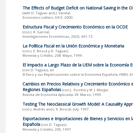
The Effects of Budget Deficit on National Saving in the 
(with D. Taguas and J. Varela).
Economics Letters, 69/3, 2000.
Estructura Fiscal y Crecimiento Económico en la OCDE
(con J. R. García).
Investigaciones Económicas, 25(3), 441-72.
La Política Fiscal en la Unión Económica y Monetaria
(con J. E. Boscá y D. Taguas).
Moneda y Crédito, 208. Mayo, 1999 .
El Impacto a Largo Plazo de la UEM sobre la Economía 
(con D. Taguas), en
El Euro y sus Repercusiones sobre la Economía Española, FBBV, E
Cambios en Precios Relativos y Crecimiento Económico e
Regiones Españolas
(con J. Escribá y M. J. Murgui.
Revista de Economía Aplicada, VII. Marzo, 1999.
Testing The Neoclassical Growth Model: A Causality App
(con J. Andrés and J. E. Boscá). July, 1997.
Exportaciones e Importaciones de Bienes y Servicios en 
Española
(con D. Taguas).
Moneda y Crédito, 205, 1997