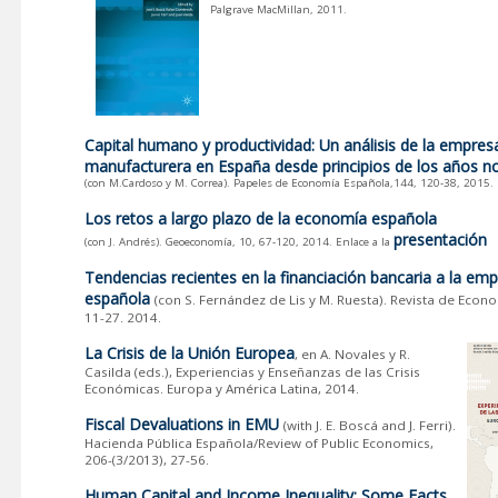
Palgrave MacMillan, 2011.
Capital humano y productividad: Un análisis de la empres
manufacturera en España desde principios de los años n
(con M.Cardoso y M. Correa). Papeles de Economía Española,144, 120-38, 2015.
Los retos a largo plazo de la economía española
presentación
(con J. Andrés). Geoeconomía, 10, 67-120, 2014. Enlace a la
Tendencias recientes en la financiación bancaria a la em
española
(con S. Fernández de Lis y M. Ruesta). Revista de Econo
11-27. 2014.
La Crisis de la Unión Europea
, en A. Novales y R.
Casilda (eds.), Experiencias y Enseñanzas de las Crisis
Económicas. Europa y América Latina, 2014.
Fiscal Devaluations in EMU
(with J. E. Boscá and J. Ferri).
Hacienda Pública Española/Review of Public Economics,
206-(3/2013), 27-56.
Human Capital and Income Inequality: Some Facts