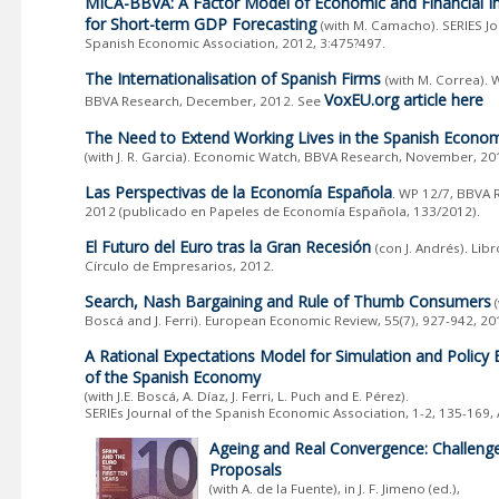
MICA-BBVA: A Factor Model of Economic and Financial In
for Short-term GDP Forecasting
(with M. Camacho). SERIES Jo
Spanish Economic Association, 2012, 3:475?497.
The Internationalisation of Spanish Firms
(with M. Correa). 
VoxEU.org article here
BBVA Research, December, 2012. See
The Need to Extend Working Lives in the Spanish Econo
(with J. R. Garcia). Economic Watch, BBVA Research, November, 20
Las Perspectivas de la Economía Española
. WP 12/7, BBVA R
2012 (publicado en Papeles de Economía Española, 133/2012).
El Futuro del Euro tras la Gran Recesión
(con J. Andrés). Lib
Círculo de Empresarios, 2012.
Search, Nash Bargaining and Rule of Thumb Consumers
(
Boscá and J. Ferri). European Economic Review, 55(7), 927-942, 20
A Rational Expectations Model for Simulation and Policy 
of the Spanish Economy
(with J.E. Boscá, A. Díaz, J. Ferri, L. Puch and E. Pérez).
SERIEs Journal of the Spanish Economic Association, 1-2, 135-169, A
Ageing and Real Convergence: Challeng
Proposals
(with A. de la Fuente), in J. F. Jimeno (ed.),