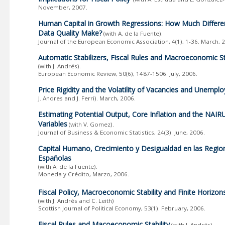
November, 2007.
Human Capital in Growth Regressions: How Much Differ
Data Quality Make?
(with A. de la Fuente).
Journal of the European Economic Association, 4(1), 1-36. March, 
Automatic Stabilizers, Fiscal Rules and Macroeconomic Sta
(with J. Andrés).
European Economic Review, 50(6), 1487-1506. July, 2006.
Price Rigidity and the Volatility of Vacancies and Unempl
J. Andres and J. Ferri). March, 2006.
Estimating Potential Output, Core Inflation and the NAIR
Variables
(with V. Gomez).
Journal of Business & Economic Statistics, 24(3). June, 2006.
Capital Humano, Crecimiento y Desigualdad en las Regio
Españolas
(with A. de la Fuente).
Moneda y Crédito, Marzo, 2006.
Fiscal Policy, Macroeconomic Stability and Finite Horizon
(with J. Andrés and C. Leith)
Scottish Journal of Political Economy, 53(1). February, 2006.
Fiscal Rules and Macoeconomic Stability
(with J. Andrés).