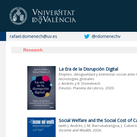
rafael.domenech
@uv.es
@rdomenechv
Research
.
La Era de la Disrupción Digital
Empleo, desigualdad y bienestar social ante 
tecnologías globales
J. Andrés y R. Doménech
Deusto. Planeta de Libros, 2020.
Social Welfare and the Social Cost of 
(with J. Andrés, J. M. Barrutiabengoa, J. Cuber
Income and Wealth
, 2026.