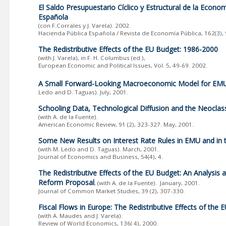
El Saldo Presupuestario Cíclico y Estructural de la Econo
Española
(con F.Corrales y J. Varela). 2002.
Hacienda Pública Española / Revista de Economía Pública, 162(3), 
The Redistributive Effects of the EU Budget: 1986-2000
(with J. Varela), in F. H. Columbus (ed.),
European Economic and Political Issues, Vol. 5, 49-69. 2002.
A Small Forward-Looking Macroeconomic Model for EM
Ledo and D. Taguas). July, 2001.
Schooling Data, Technological Diffusion and the Neoclas
(with A. de la Fuente).
American Economic Review, 91 (2), 323-327. May, 2001.
Some New Results on Interest Rate Rules in EMU and in 
(with M. Ledo and D. Taguas). March, 2001.
Journal of Economics and Business, 54(4), 4.
The Redistributive Effects of the EU Budget: An Analysis 
Reform Proposal
, (with A. de la Fuente). January, 2001.
Journal of Common Market Studies, 39 (2), 307-330.
Fiscal Flows in Europe: The Redistributive Effects of the
(with A. Maudes and J. Varela).
Review of World Economics, 136( 4), 2000.