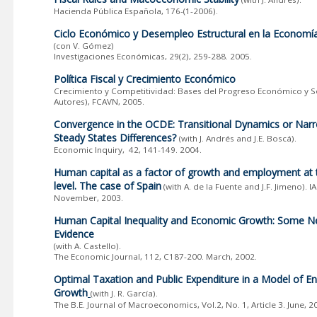
Hacienda Pública Española, 176-(1-2006).
Ciclo Económico y Desempleo Estructural en la Economí
(con V. Gómez)
Investigaciones Económicas, 29(2), 259-288. 2005.
Política Fiscal y Crecimiento Económico
Crecimiento y Competitividad: Bases del Progreso Económico y So
Autores), FCAVN, 2005.
Convergence in the OCDE: Transitional Dynamics or Nar
Steady States Differences?
(with J. Andrés and J.E. Boscá).
Economic Inquiry, 42, 141-149. 2004.
Human capital as a factor of growth and employment at 
level. The case of Spain
(with A. de la Fuente and J.F. Jimeno). 
November, 2003.
Human Capital Inequality and Economic Growth: Some 
Evidence
(with A. Castello).
The Economic Journal, 112, C187-200. March, 2002.
Optimal Taxation and Public Expenditure in a Model of 
Growth
(with J. R. García).
The B.E. Journal of Macroeconomics, Vol.2, No. 1, Article 3. June, 2