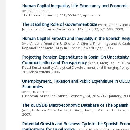
Human Capital Inequality, Life Expectancy and Economic
(with A. Castello).
The Economic Journal, 118, 653-677, April 2008.
The Stabilizing Role of Government Size
(with J. Andrés and 
Journal of Economic Dynamics and Control, 32, 571-593. 2008.
Human Capital, Growth and Inequality in the Spanish Reg
(with A. de la Fuente) in U. Stierle, M. Stierle, F. Jennings and A. Kuah
Regional Economic Policy in Europe. Edward Elgar. 2008.
Projecting Pension Expenditures in Spain: On Uncertainty,
Communication and Transparency
(with A. Melguizo) in D. Fr
Fiscal Sustainability: Analytical Developments and Emerging Policy 
30. Banca d'Italia, 2008.
Unemployment, Taxation and Public Expenditure in OEC
Economies
(with J. R. Garcia).
European Journal of Political Economy, 24, 202--217. January, 200
The REMSDB Macroeconomic Database of The Spanish
(with J.E. Boscá, A. de Bustos, A. Díaz, J. Ferri, L. Puch and E. Pérez
2007.
Potential Growth and Business Cycle in the Spanish Eco
Implications for Fiscal Policy
(with A. Estrada and L. González