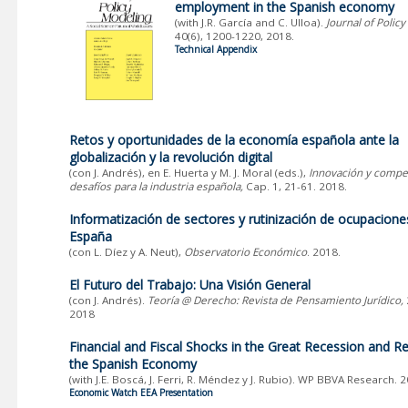
employment in the Spanish economy
(with J.R. García and C. Ulloa).
Journal of Polic
40(6),
1200-1220, 2018.
Technical Appendix
Retos y oportunidades de la economía española ante la
globalización y la revolución digital
(con J. Andrés), en E. Huerta y M. J. Moral (eds.),
Innovación y compet
desafíos para la industria española,
Cap. 1, 21-61. 2018.
Informatización de sectores y rutinización de ocupacione
España
(con L. Díez y A. Neut),
Observatorio Económico
. 2018.
El Futuro del Trabajo: Una Visión General
(con J. Andrés).
Teoría @ Derecho: Revista de Pensamiento Jurídico,
2018
Financial and Fiscal Shocks in the Great Recession and R
the Spanish Economy
(with J.E. Boscá, J. Ferri, R. Méndez y J. Rubio). WP BBVA Research. 
Economic Watch
EEA Presentation