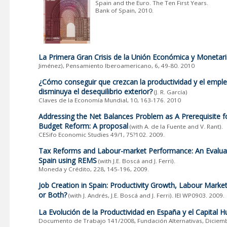
Spain and the Euro. The Ten First Years.
Bank of Spain, 2010.
La Primera Gran Crisis de la Unión Económica y Monetar
Jiménez), Pensamiento Iberoamericano, 6, 49-80. 2010
¿Cómo conseguir que crezcan la productividad y el emple
disminuya el desequilibrio exterior?
(J. R. García)
Claves de la Economía Mundial, 10, 163-176. 2010
Addressing the Net Balances Problem as A Prerequisite f
Budget Reform: A proposal
(with A. de la Fuente and V. Rant).
CESifo Economic Studies 49/1, 75?102. 2009.
Tax Reforms and Labour-market Performance: An Evaluat
Spain using REMS
(with J.E. Boscá and J. Ferri).
Moneda y Crédito, 228, 145-196, 2009.
Job Creation in Spain: Productivity Growth, Labour Mark
or Both?
(with J. Andrés, J.E. Boscá and J. Ferri). IEI WP0903. 2009.
La Evolución de la Productividad en España y el Capital
Documento de Trabajo 141/2008, Fundación Alternativas, Diciemb