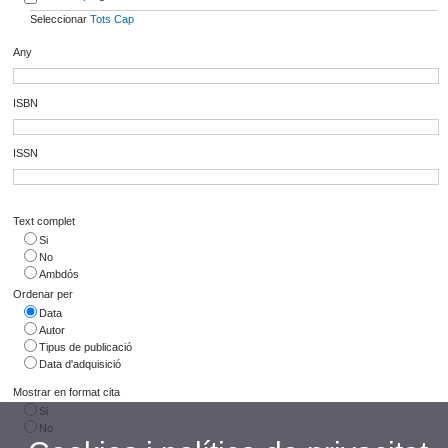
Seleccionar
Tots
Cap
Any
ISBN
ISSN
Text complet
Si
No
Ambdós
Ordenar per
Data
Autor
Tipus de publicació
Data d'adquisició
Mostrar en format cita
Si
No