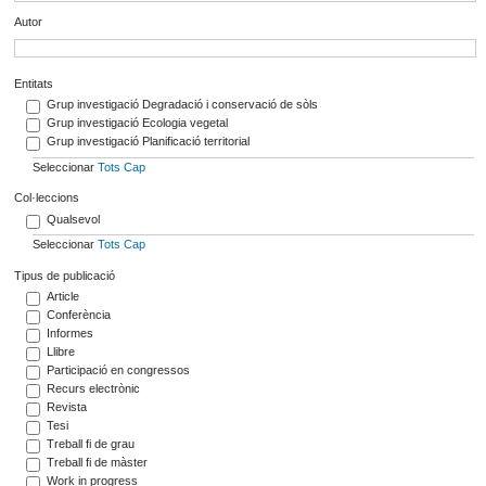
Autor
Entitats
Grup investigació Degradació i conservació de sòls
Grup investigació Ecologia vegetal
Grup investigació Planificació territorial
Seleccionar
Tots
Cap
Col·leccions
Qualsevol
Seleccionar
Tots
Cap
Tipus de publicació
Article
Conferència
Informes
Llibre
Participació en congressos
Recurs electrònic
Revista
Tesi
Treball fi de grau
Treball fi de màster
Work in progress