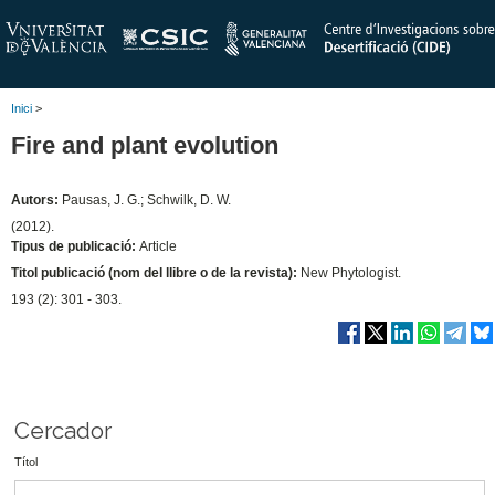
Inici
>
Fire and plant evolution
Autors:
Pausas, J. G.; Schwilk, D. W.
(2012).
Tipus de publicació:
Article
Titol publicació (nom del llibre o de la revista):
New Phytologist.
193 (2): 301 - 303.
Cercador
Títol