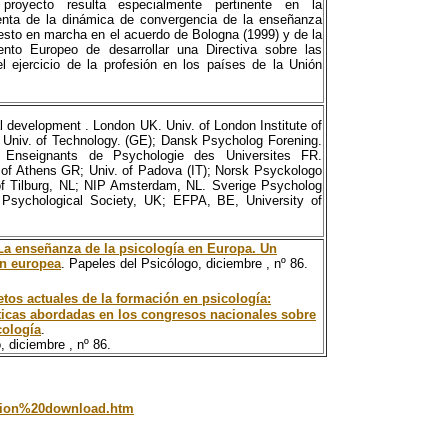
 proyecto resulta especialmente pertinente en la
enta de la dinámica de convergencia de la enseñanza
esto en marcha en el acuerdo de Bologna (1999) y de la
mento Europeo de desarrollar una Directiva sobre las
el ejercicio de la profesión en los países de la Unión
 development . London UK. Univ. of London Institute of
 Univ. of Technology. (GE); Dansk Psycholog Forening.
 Enseignants de Psychologie des Universites FR.
 of Athens GR; Univ. of Padova (IT); Norsk Psyckologo
of Tilburg, NL; NIP Amsterdam, NL. Sverige Psycholog
 Psychological Society, UK; EFPA, BE, University of
La enseñanza de la psicología en Europa. Un
ón
europea
. Papeles del Psicólogo, diciembre , nº 86.
etos actuales de la formación en psicología:
icas abordadas en los congresos nacionales sobre
cología
.
, diciembre , nº 86.
ation%20download.htm