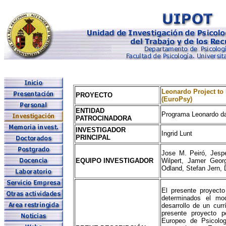
Leonardo Project to
PROYECTO
(EuroPsy)
ENTIDAD
Programa Leonardo da 
PATROCINADORA
INVESTIGADOR
Ingrid Lunt
PRINCIPAL
Jose M. Peiró, Jesp
EQUIPO INVESTIGADOR
Wilpert, Jamer Geor
Odland, Stefan Jern,
El presente proyect
determinados el mod
desarrollo de un curr
presente proyecto p
Europeo de Psicolog