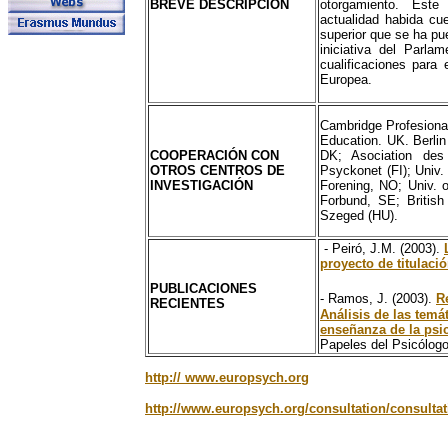
BREVE DESCRIPCIÓN
otorgamiento. Este
actualidad habida cu
superior que se ha pu
iniciativa del Parla
cualificaciones para 
Europea.
Cambridge Profesional
Education. UK. Berlin
COOPERACIÓN CON
DK; Asociation des
OTROS CENTROS DE
Psyckonet (FI); Univ.
INVESTIGACIÓN
Forening, NO; Univ. 
Forbund, SE; British
Szeged (HU).
- Peiró, J.M. (2003).
proyecto de titulaci
PUBLICACIONES
- Ramos, J.
(2003).
R
RECIENTES
Análisis de las
temát
enseñanza de la psi
Papeles del Psicólogo
http:// www.europsych.org
http://www.europsych.org/consultation/consult