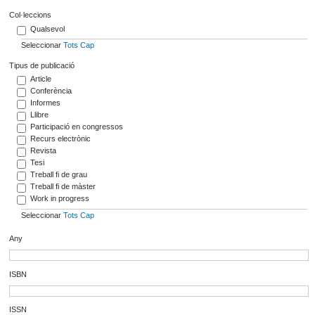
Col·leccions
Qualsevol
Seleccionar
Tots
Cap
Tipus de publicació
Article
Conferència
Informes
Llibre
Participació en congressos
Recurs electrònic
Revista
Tesi
Treball fi de grau
Treball fi de màster
Work in progress
Seleccionar
Tots
Cap
Any
ISBN
ISSN