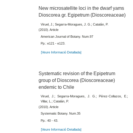
New microsatellite loci in the dwarf yams
Dioscorea gr. Egipetrum (Dioscoreaceae)
Viruel, J.; Segarra-Moragues, J. G.; Catalán, P.
(2010). Article
American Journal of Botany. Num.97
Pp.: e121 - e123.
[Veure Informació Detallada]
Systematic revision of the Epipetrum
group of Dioscorea (Dioscoreaceae)
endemic to Chile
Viruel, J.; Segarra-Moragues, J. G.; Pérez-Collazos, E.;
Villar, L.; Catalán, P.
(2010). Article
Systematic Botany. Num.35
Pp.: 40 - 43.
[Veure Informació Detallada]