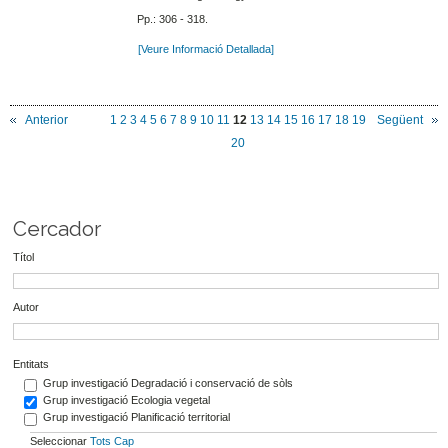
Pp.: 306 - 318.
[Veure Informació Detallada]
Anterior
1
2
3
4
5
6
7
8
9
10
11
12
13
14
15
16
17
18
19
Següent
20
Cercador
Títol
Autor
Entitats
Grup investigació Degradació i conservació de sòls
Grup investigació Ecologia vegetal
Grup investigació Planificació territorial
Seleccionar
Tots
Cap