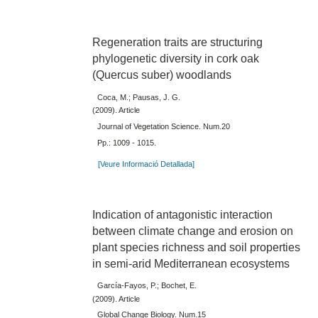
Regeneration traits are structuring
phylogenetic diversity in cork oak
(Quercus suber) woodlands
Coca, M.; Pausas, J. G.
(2009). Article
Journal of Vegetation Science. Num.20
Pp.: 1009 - 1015.
[Veure Informació Detallada]
Indication of antagonistic interaction
between climate change and erosion on
plant species richness and soil properties
in semi-arid Mediterranean ecosystems
García-Fayos, P.; Bochet, E.
(2009). Article
Global Change Biology. Num.15