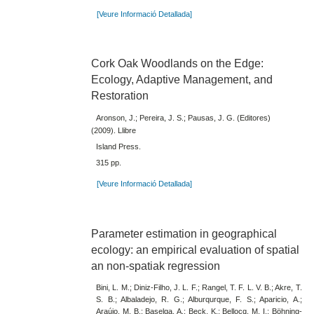
[Veure Informació Detallada]
Cork Oak Woodlands on the Edge:
Ecology, Adaptive Management, and
Restoration
Aronson, J.; Pereira, J. S.; Pausas, J. G. (Editores)
(2009). Llibre
Island Press.
315 pp.
[Veure Informació Detallada]
Parameter estimation in geographical
ecology: an empirical evaluation of spatial
an non-spatiak regression
Bini, L. M.; Diniz-Filho, J. L. F.; Rangel, T. F. L. V. B.; Akre, T.
S. B.; Albaladejo, R. G.; Alburqurque, F. S.; Aparicio, A.;
Araújo, M. B.; Baselga, A.; Beck, K.; Bellocq, M. I.; Böhning-