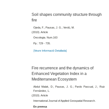
Soil shapes community structure through
fire
Ojeda, F.; Pausas, J. G.; Verdú, M.
(2010). Article
Oecologia. Num.163
Pp.: 729 - 735.
[Veure Informació Detallada]
Fire recurrence and the dynamics of
Enhanced Vegetation Index in a
Mediterranean Ecosystem
Abdul Malak, D.; Pausas, J. G.; Pardo Pascual, J.; Ruiz
Fernández, L.
(2010). Article
International Journal of Applied Geospatial Research.
En premsa