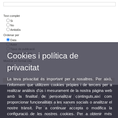
Text complet
Si
No
Ambdós
Ordenar per
Data
Autor
Tipus de publicació
Cookies i política de
Data d'adquisició
Mostrar en format cita
privacitat
Si
No
La teva privacitat és important per a nosaltres. Per això,
t'informem que utilitzem cookies pròpies i de tercers per a
realitzar anàlisis d'ús i mesurament de la nostra pàgina web
amb la finalitat de personalitzar continguts,així com
proporcionar funcionalitats a les xarxes socials o analitzar el
nostre trànsit. Per a continuar accepta o modifica la
configuració de les nostres cookies. Per a obtenir més
Centre d'Investigacions sobre Desertificació