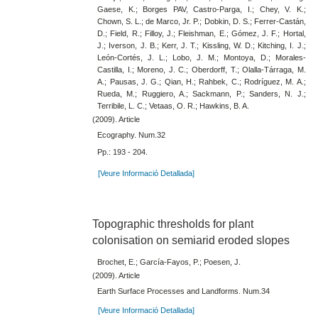
Gaese, K.; Borges PAV, Castro-Parga, I.; Chey, V. K.;
Chown, S. L.; de Marco, Jr. P.; Dobkin, D. S.; Ferrer-Castán,
D.; Field, R.; Filloy, J.; Fleishman, E.; Gómez, J. F.; Hortal,
J.; Iverson, J. B.; Kerr, J. T.; Kissling, W. D.; Kitching, I. J.;
León-Cortés, J. L.; Lobo, J. M.; Montoya, D.; Morales-
Castilla, I.; Moreno, J. C.; Oberdorff, T.; Olalla-Tárraga, M.
A.; Pausas, J. G.; Qian, H.; Rahbek, C.; Rodríguez, M. A.;
Rueda, M.; Ruggiero, A.; Sackmann, P.; Sanders, N. J.;
Terribile, L. C.; Vetaas, O. R.; Hawkins, B. A.
(2009). Article
Ecography. Num.32
Pp.: 193 - 204.
[Veure Informació Detallada]
Topographic thresholds for plant
colonisation on semiarid eroded slopes
Brochet, E.; García-Fayos, P.; Poesen, J.
(2009). Article
Earth Surface Processes and Landforms. Num.34
[Veure Informació Detallada]