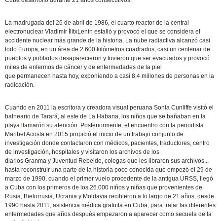
Cuba desarrolló durante 21 años consecutivos.
La madrugada del 26 de abril de 1986, el cuarto reactor de la central
electronuclear Vladimir ÍlitxLenin estalló y provocó el que se considera el
accidente nuclear más grande de la historia. La nube radiactiva alcanzó casi
todo Europa, en un área de 2.600 kilómetros cuadrados, casi un centenar de
pueblos y poblados desaparecieron y tuvieron que ser evacuados y provocó
miles de enfermos de cáncer y de enfermedades de la piel
que permanecen hasta hoy, exponiendo a casi 8,4 millones de personas en la
radicación.
Cuando en 2011 la escritora y creadora visual peruana Sonia Cunliffe visitó el
balneario de Tarará, al este de La Habana, los niños que se bañaban en la
playa llamarón su atención. Posteriormente, el encuentro con la periodista
Maribel Acosta en 2015 propició el inicio de un trabajo conjunto de
investigación donde contactaron con médicos, pacientes, traductores, centro
de investigación, hospitales y visitaron los archivos de los
diarios Granma y Juventud Rebelde, colegas que les libraron sus archivos...
hasta reconstruir una parte de la historia poco conocida que empezó el 29 de
marzo de 1990, cuando el primer vuelo procedente de la antigua URSS, llegó
a Cuba con los primeros de los 26.000 niños y niñas que provenientes de
Rusia, Bielorrusia, Ucrania y Moldavia recibieron a lo largo de 21 años, desde
1990 hasta 2011, asistencia médica gratuita en Cuba, para tratar las diferentes
enfermedades que años después empezaron a aparecer como secuela de la