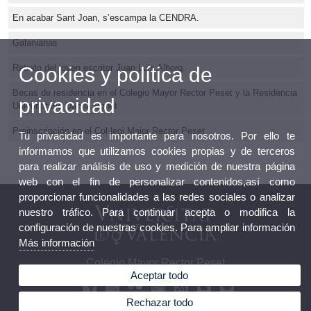
En acabar Sant Joan, s’escampa la CENDRA.
Galanianas
Retrato del joven escritor Juan Luis Alborg.
Cookies y política de
Becas de residencia en el Colegio Mayor Rector Peset y la Residencia
privacidad
Universitaria Damià Bonet
Preinscripción en el Col·legi Major Rector Peset
Tu privacidad es importante para nosotros. Por ello te
informamos que utilizamos cookies propias y de terceros
para realizar análisis de uso y medición de nuestra página
web con el fin de personalizar contenidos,así como
proporcionar funcionalidades a las redes sociales o analizar
nuestro tráfico. Para continuar acepta o modifica la
configuración de nuestras cookies. Para ampliar información
Más información
Colegio Mayor Rector Peset
Aceptar todo
Rechazar todo