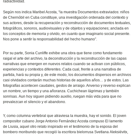
radiactividad.
Según nos indica Maribel Acosta, “la muestra Documentos extraviados: niños
de Chernóbil en Cuba constituye, una investigación ordenada del contexto y
sus actores, desde la recuperación y reconstrucción de documentos textuales,
fotográficos, sonoros, audiovisuales y de objetos y equipaciones; anclada en
los conceptos de memoria y olvido, en cuanto que imaginario social presente.
Nos pone a sentir la responsabilidad del hecho humano”.
Por su parte, Sonia Cunliffe exhibe una obra que tiene como fundamento
raigal el arte del archivo, la deconstrucción y la reconstrucción de las capas
narrativas que emergen en nuevos relatos cuando se activan con públicos,
experiencias y contextos diferentes. Cada cual, frente a una narrativa de
partida, hará su propia y, de este modo, los documentos dispersos en archivos
casi olvidados contarán muchas historias de aquellos años… y de estos. Las
fotografías acontecen caudales, gestos de arraigo. Anverso y reverso explican
un nombre, un tiempo y una añoranza. Cuchichean lágrimas y también
sonrisas. Aun hoy siguen pidiendo auxilio, ruegan más vida para que no
prevalezcan el silencio y el abandono.
Y, como columna vertebral que atraviesa la muestra, hay el sonido. El joven
compositor cubano Jorge Antonio Fernández Acosta compuso El lamento
de Liusia, aquel otro relato inspirado en el testimonio de la esposa del
bombero moribundo que recogió la escritora bielorrusa Svetlana Aleksiévitx,