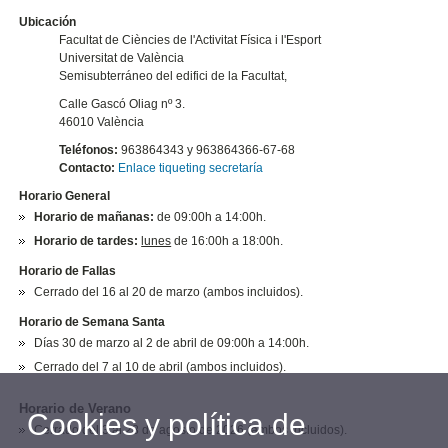
Ubicación
Facultat de Ciències de l'Activitat Física i l'Esport
Universitat de València
Semisubterráneo del edifici de la Facultat,
Calle Gascó Oliag nº 3.
46010 València
Teléfonos:
963864343 y 963864366-67-68
Contacto:
Enlace tiqueting secretaría
Horario General
Horario de mañanas:
de 09:00h a 14:00h.
Horario de tardes:
lunes
de 16:00h a 18:00h.
Horario de Fallas
Cerrado del 16 al 20 de marzo (ambos incluidos).
Horario de Semana Santa
Días 30 de marzo al 2 de abril de 09:00h a 14:00h.
Cerrado del 7 al 10 de abril (ambos incluidos).
Horario de Verano
Cookies y política de
Cerrado del 3 al 28 de agosto de 2026 (ambos incluidos).