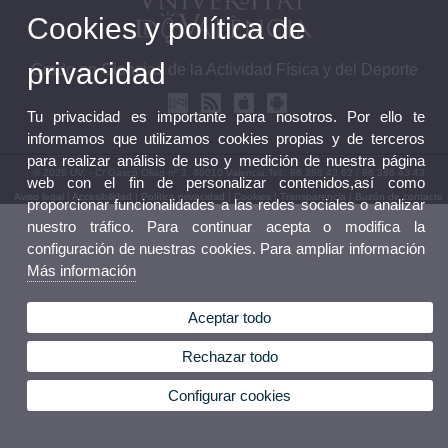
Cookies y política de
privacidad
Grado en Ciencias de la Actividad Física y del Deporte
Tu privacidad es importante para nosotros. Por ello te
informamos que utilizamos cookies propias y de terceros
para realizar análisis de uso y medición de nuestra página
© 2026 UV. - C/ Gascó Oliag nº 3, 46010 Valencia.Tel.: 96 386 43 62 / 96 386 43 43
web con el fin de personalizar contenidos,así como
Aviso legal
|
Accesibilidad
|
Política privacidad
|
Cookies
|
Transparencia
|
Buzón de contacto
proporcionar funcionalidades a las redes sociales o analizar
nuestro tráfico. Para continuar acepta o modifica la
configuración de nuestras cookies. Para ampliar información
Más información
Aceptar todo
Rechazar todo
Configurar cookies