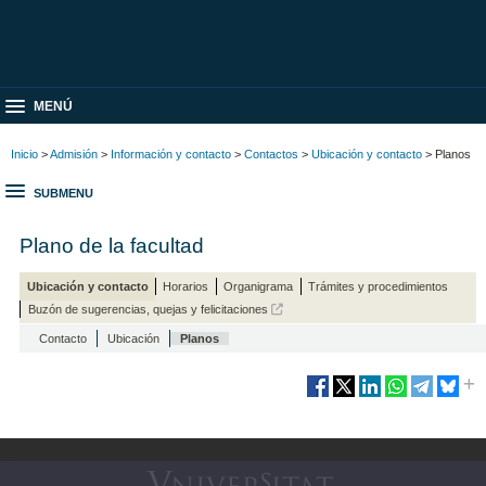
MENÚ
Inicio
>
Admisión
>
Información y contacto
>
Contactos
>
Ubicación y contacto
> Planos
SUBMENU
Plano de la facultad
Ubicación y contacto
Horarios
Organigrama
Trámites y procedimientos
Buzón de sugerencias, quejas y felicitaciones
Contacto
Ubicación
Planos