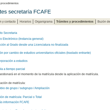
 procedimientos
tes secretaría FCAFE
n y contacto
Horarios
Organigrama
Trámites y procedimientos
Buzón de 
to Secretaria
o Electrónico (Instancia general)
ción al Grado desde una Licenciatura no fin
alizada
n por cambio de estudios universitarios oficiales (traslado entrante)
rporación a estudios
la a tiempo parcial
estionará en el momento de la matrícula desde la aplicación de matrícula.
cación de matrícula:
io de grupo / subgrupo / Ampliación
ón de matrícula: Parcial o Total
ás información FCAFE