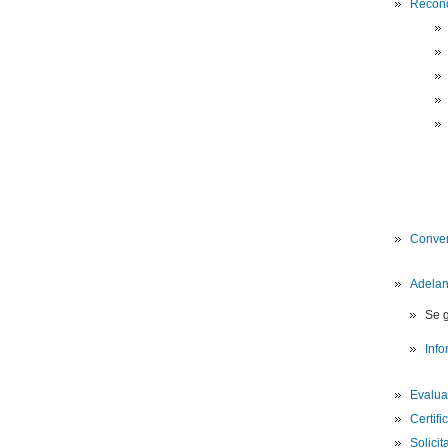
Recono
Conven
Adelan
Se g
Inf
Evalua
Certif
Solicit