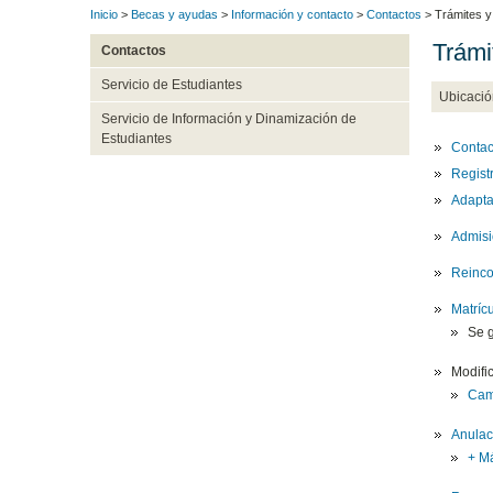
Inicio
>
Becas y ayudas
>
Información y contacto
>
Contactos
> Trámites y
Trámi
Contactos
Servicio de Estudiantes
Ubicació
Servicio de Información y Dinamización de
Estudiantes
Contac
Registr
Adapta
Admisió
Reinco
Matrícu
Se g
Modifi
Camb
Anulaci
+ M